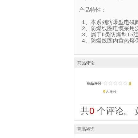
产品特性：
1、本系列防爆型电磁
2、防爆线圈电缆采用
3、属于II类防爆型T
4、防爆线圈内置热熔
商品评论
/
.
/
.
/
.
/
.
/
.
商品评分
0
0
人评分
共
0
个评论。 
商品咨询