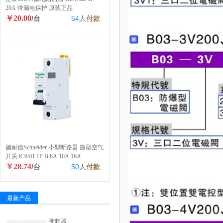
20A 带漏电保护 原装正品
￥20.00
/台
54
人
付款
施耐德Schneider 小型断路器 微型空气
开关 iC65H 1P B 6A 10A 16A
￥28.74
/台
50
人
付款
最新产品
变频器