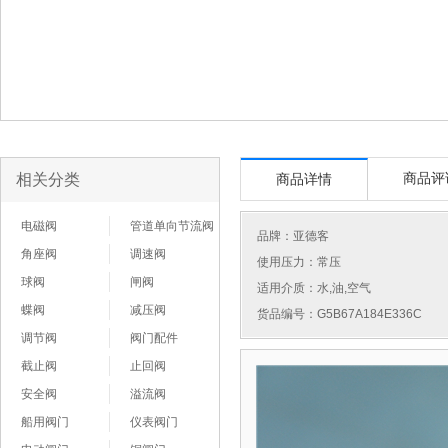
相关分类
商品评
商品详情
电磁阀
管道单向节流阀
品牌：
亚德客
角座阀
调速阀
使用压力：常压
球阀
闸阀
适用介质：水,油,空气
蝶阀
减压阀
货品编号：G5B67A184E336C
调节阀
阀门配件
截止阀
止回阀
安全阀
溢流阀
船用阀门
仪表阀门