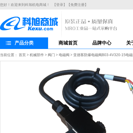
您好！欢迎来到科旭机电商城！
【登录】
【免费注册】
产品分类
商城首页
品牌中心
关
当前位置：
首页
>
机械部件
>
阀门
>
电磁阀
>
亚德客防爆电磁阀B03-4V320-15