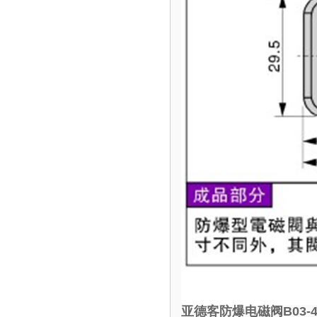
亚德客防爆电磁阀B03-4