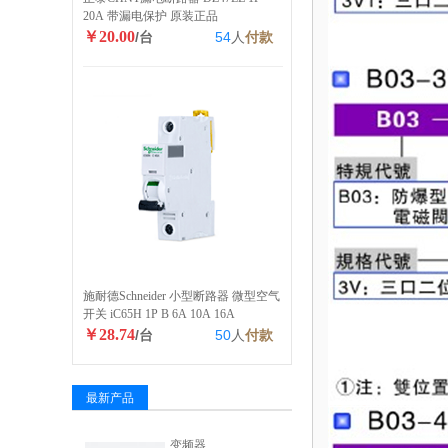
20A 带漏电保护 原装正品
￥20.00
/台
54
人
付款
施耐德Schneider 小型断路器 微型空气
开关 iC65H 1P B 6A 10A 16A
￥28.74
/台
50
人
付款
最新产品
变频器