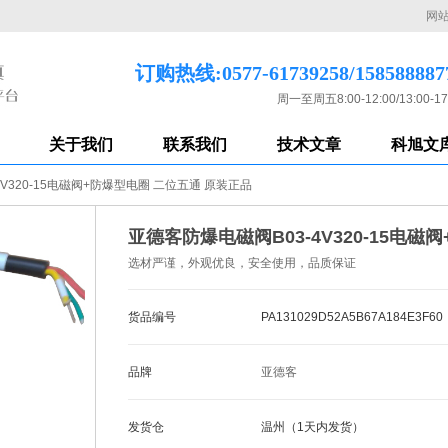
网
订购热线:0577-61739258/158588887
周一至周五8:00-12:00/13:00-17
关于我们
联系我们
技术文章
科旭文
V320-15电磁阀+防爆型电圈 二位五通 原装正品
亚德客防爆电磁阀B03-4V320-15电
选材严谨，外观优良，安全使用，品质保证
货品编号
PA131029D52A5B67A184E3F60
品牌
亚德客
发货仓
温州（1天内发货）