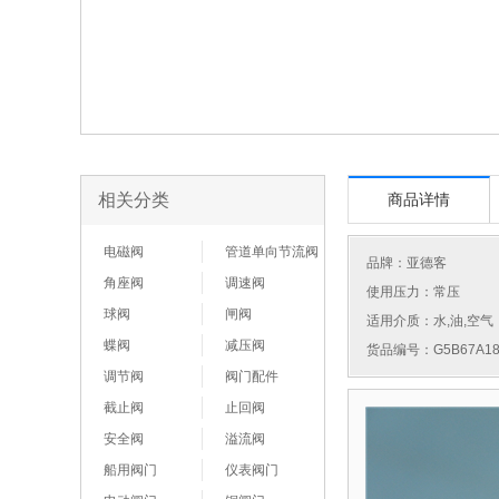
相关分类
商品详情
电磁阀
管道单向节流阀
品牌：
亚德客
角座阀
调速阀
使用压力：常压
球阀
闸阀
适用介质：水,油,空气
蝶阀
减压阀
货品编号：G5B67A18
调节阀
阀门配件
截止阀
止回阀
安全阀
溢流阀
船用阀门
仪表阀门