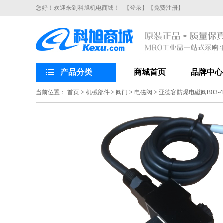
您好！欢迎来到科旭机电商城！
【登录】
【免费注册】
产品分类
商城首页
品牌中心
当前位置：
首页
>
机械部件
>
阀门
>
电磁阀
>
亚德客防爆电磁阀B03-4