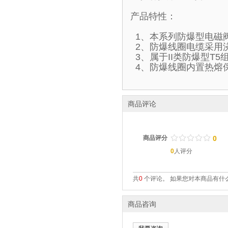
产品特性：
1、本系列防爆型电磁
2、防爆线圈电缆采用
3、属于II类防爆型T
4、防爆线圈内置热熔
商品评论
/
.
/
.
/
.
/
.
/
.
商品评分
0
0
人评分
共
0
个评论。 如果您对本商品有什么
商品咨询