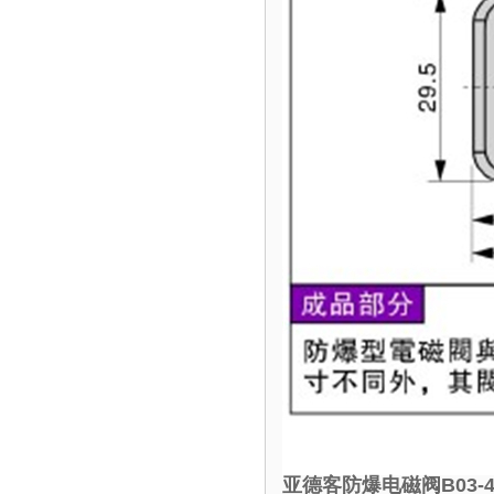
亚德客防爆电磁阀B03-4