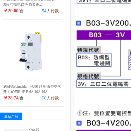
20A 带漏电保护 原装正品
￥20.00
/台
54
人
付款
施耐德Schneider 小型断路器 微型空气
开关 iC65H 1P B 6A 10A 16A
￥28.74
/台
50
人
付款
最新产品
变频器