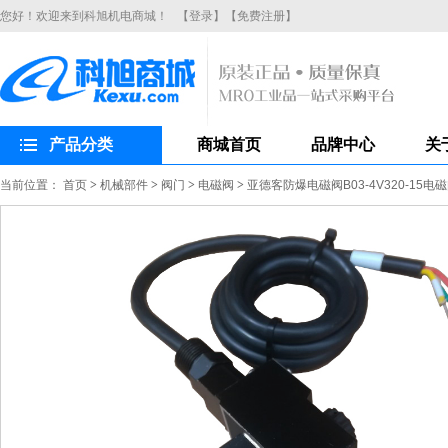
您好！欢迎来到科旭机电商城！
【登录】
【免费注册】
产品分类
商城首页
品牌中心
关
当前位置：
首页
>
机械部件
>
阀门
>
电磁阀
>
亚德客防爆电磁阀B03-4V320-15