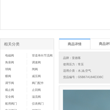
相关分类
商品评
商品详情
电磁阀
管道单向节流阀
品牌：
亚德客
角座阀
调速阀
使用压力：常压
球阀
闸阀
适用介质：水,油,空气
蝶阀
减压阀
货品编号：G5B67A184E336C
调节阀
阀门配件
截止阀
止回阀
安全阀
溢流阀
船用阀门
仪表阀门