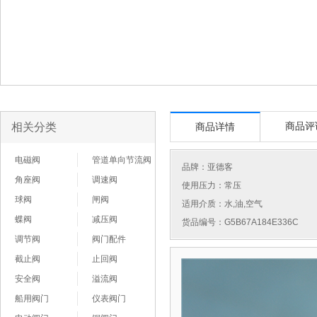
相关分类
商品评
商品详情
电磁阀
管道单向节流阀
品牌：
亚德客
角座阀
调速阀
使用压力：常压
球阀
闸阀
适用介质：水,油,空气
蝶阀
减压阀
货品编号：G5B67A184E336C
调节阀
阀门配件
截止阀
止回阀
安全阀
溢流阀
船用阀门
仪表阀门