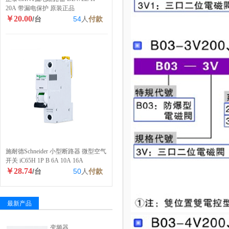
20A 带漏电保护 原装正品
￥20.00
/台
54
人
付款
施耐德Schneider 小型断路器 微型空气
开关 iC65H 1P B 6A 10A 16A
￥28.74
/台
50
人
付款
最新产品
变频器