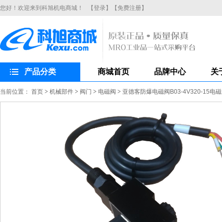
您好！欢迎来到科旭机电商城！
【登录】
【免费注册】
产品分类
商城首页
品牌中心
关
当前位置：
首页
>
机械部件
>
阀门
>
电磁阀
>
亚德客防爆电磁阀B03-4V320-15