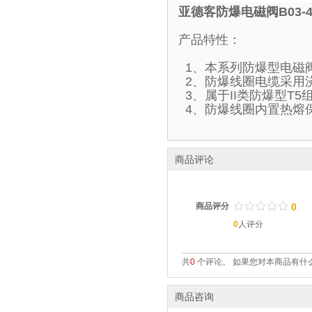
亚德客防爆电磁阀B03-4
产品特性：
1、本系列防爆型电磁
2、防爆线圈电缆采用
3、属于II类防爆型T
4、防爆线圈内置热熔
商品评论
/
.
/
.
/
.
/
.
/
.
商品评分
0
0
人评分
共
0
个评论。 如果您对本商品有什么
商品咨询