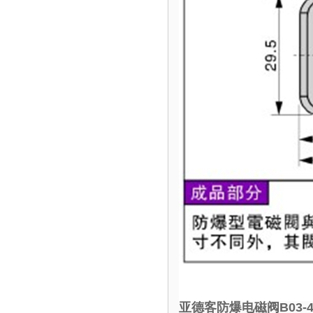
亚德客防爆电磁阀B03-4