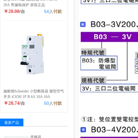
20A 带漏电保护 原装正品
￥20.00
/台
54
人
付款
施耐德Schneider 小型断路器 微型空气
开关 iC65H 1P B 6A 10A 16A
￥28.74
/台
50
人
付款
最新产品
变频器