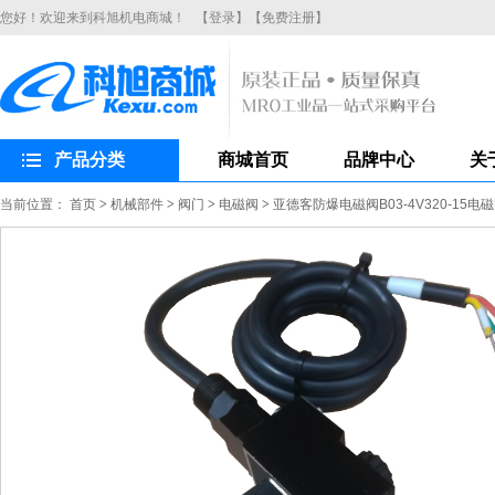
您好！欢迎来到科旭机电商城！
【登录】
【免费注册】
产品分类
商城首页
品牌中心
关
当前位置：
首页
>
机械部件
>
阀门
>
电磁阀
>
亚德客防爆电磁阀B03-4V320-15