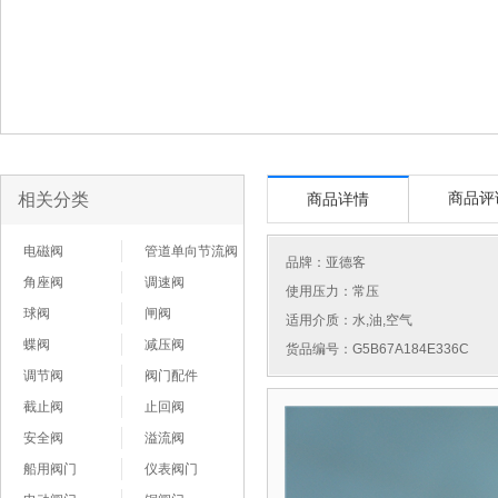
相关分类
商品评
商品详情
电磁阀
管道单向节流阀
品牌：
亚德客
角座阀
调速阀
使用压力：常压
球阀
闸阀
适用介质：水,油,空气
蝶阀
减压阀
货品编号：G5B67A184E336C
调节阀
阀门配件
截止阀
止回阀
安全阀
溢流阀
船用阀门
仪表阀门