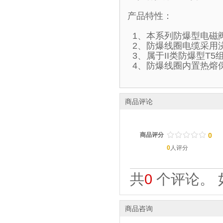
产品特性：
1、本系列防爆型电磁
2、防爆线圈电缆采用
3、属于II类防爆型T
4、防爆线圈内置热熔
商品评论
/
.
/
.
/
.
/
.
/
.
商品评分
0
0
人评分
共
0
个评论。 
商品咨询