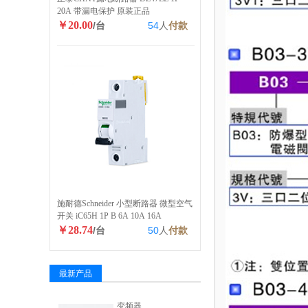
20A 带漏电保护 原装正品
￥20.00
/台
54
人
付款
施耐德Schneider 小型断路器 微型空气
开关 iC65H 1P B 6A 10A 16A
￥28.74
/台
50
人
付款
最新产品
变频器