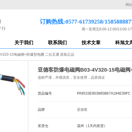
网
订购热线:0577-61739258/158588887
周一至周五8:00-12:00/13:00-17
关于我们
联系我们
技术文章
科旭文
V320-15电磁阀+防爆型电圈 二位五通 原装正品
亚德客防爆电磁阀B03-4V320-15电
选材严谨，外观优良，安全使用，品质保证
货品编号
PA9533E903885B67A184E39FC
品牌
亚德客
发货仓
温州（1天内发货）