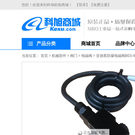
您好！欢迎来到科旭机电商城！
【登录】
【免费注册】
产品分类
商城首页
品牌中心
当前位置：
首页
>
机械部件
>
阀门
>
电磁阀
>
亚德客防爆电磁阀B03-4
正在加载大图...