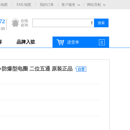
站地图
XML地图
我的订单
客户服务
网站导航
72
在线
咨询
:30
库
品牌入驻
进货单
0
磁阀+防爆型电圈 二位五通 原装正品