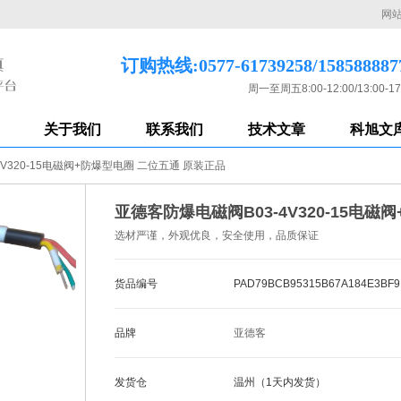
网
订购热线:0577-61739258/158588887
周一至周五8:00-12:00/13:00-17
关于我们
联系我们
技术文章
科旭文
V320-15电磁阀+防爆型电圈 二位五通 原装正品
亚德客防爆电磁阀B03-4V320-15电
选材严谨，外观优良，安全使用，品质保证
货品编号
PAD79BCB95315B67A184E3BF9
品牌
亚德客
发货仓
温州（1天内发货）