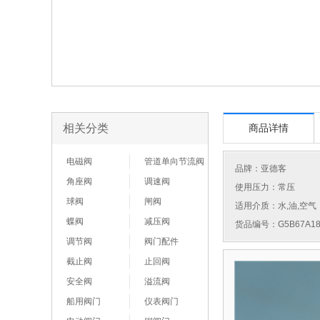
相关分类
商品详情
电磁阀
管道单向节流阀
品牌：
亚德客
角座阀
调速阀
使用压力：常压
球阀
闸阀
适用介质：水,油,空气
蝶阀
减压阀
货品编号：G5B67A18
调节阀
阀门配件
截止阀
止回阀
安全阀
溢流阀
船用阀门
仪表阀门