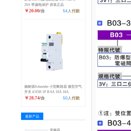
20A 带漏电保护 原装正品
￥20.00
/台
54
人
付款
施耐德Schneider 小型断路器 微型空气
开关 iC65H 1P B 6A 10A 16A
￥28.74
/台
50
人
付款
最新产品
变频器