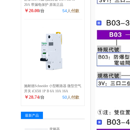
20A 带漏电保护 原装正品
￥20.00
/台
54
人
付款
施耐德Schneider 小型断路器 微型空气
开关 iC65H 1P B 6A 10A 16A
￥28.74
/台
50
人
付款
最新产品
变频器