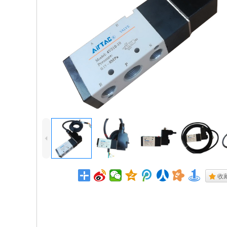
4
.
收