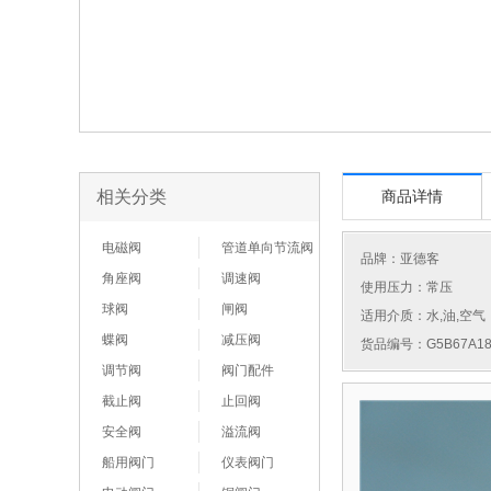
相关分类
商品详情
电磁阀
管道单向节流阀
品牌：
亚德客
角座阀
调速阀
使用压力：常压
球阀
闸阀
适用介质：水,油,空气
蝶阀
减压阀
货品编号：G5B67A18
调节阀
阀门配件
截止阀
止回阀
安全阀
溢流阀
船用阀门
仪表阀门