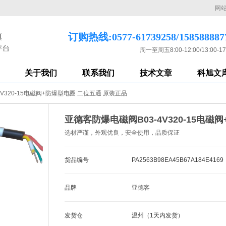
网
订购热线:0577-61739258/158588887
周一至周五8:00-12:00/13:00-17
关于我们
联系我们
技术文章
科旭文
V320-15电磁阀+防爆型电圈 二位五通 原装正品
亚德客防爆电磁阀B03-4V320-15电
选材严谨，外观优良，安全使用，品质保证
货品编号
PA2563B98EA45B67A184E4169
品牌
亚德客
发货仓
温州（1天内发货）