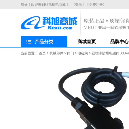
您好！欢迎来到科旭机电商城！
【登录】
【免费注册】
产品分类
商城首页
品牌中心
当前位置：
首页
>
机械部件
>
阀门
>
电磁阀
>
亚德客防爆电磁阀B03-4