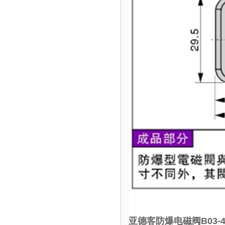
亚德客防爆电磁阀B03-4