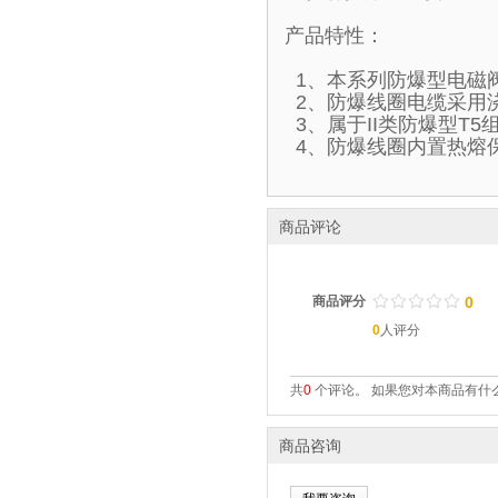
产品特性：
1、本系列防爆型电磁
2、防爆线圈电缆采用
3、属于II类防爆型T
4、防爆线圈内置热熔
商品评论
/
.
/
.
/
.
/
.
/
.
商品评分
0
0
人评分
共
0
个评论。 如果您对本商品有什么
商品咨询