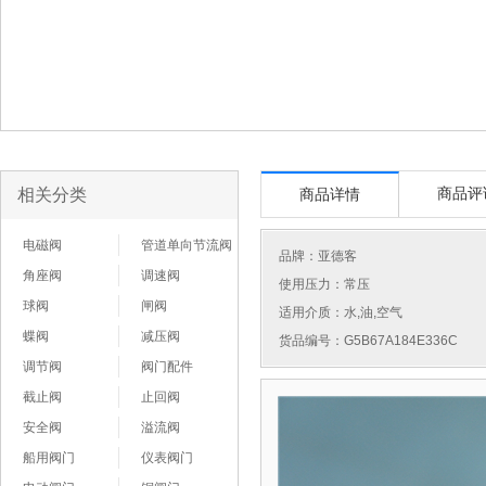
相关分类
商品评
商品详情
电磁阀
管道单向节流阀
品牌：
亚德客
角座阀
调速阀
使用压力：常压
球阀
闸阀
适用介质：水,油,空气
蝶阀
减压阀
货品编号：G5B67A184E336C
调节阀
阀门配件
截止阀
止回阀
安全阀
溢流阀
船用阀门
仪表阀门