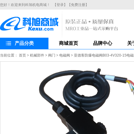
您好！欢迎来到科旭机电商城！
【登录】
【免费注册】
产品分类
商城首页
品牌中心
关
当前位置：
首页
>
机械部件
>
阀门
>
电磁阀
>
亚德客防爆电磁阀B03-4V320-15