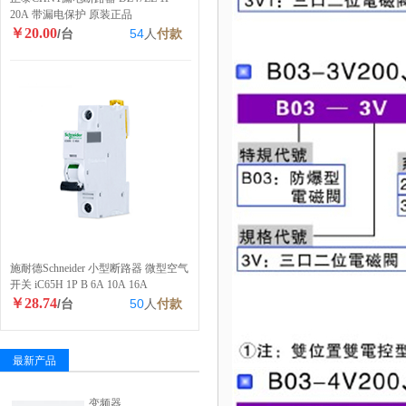
20A 带漏电保护 原装正品
￥20.00
/台
54
人
付款
施耐德Schneider 小型断路器 微型空气
开关 iC65H 1P B 6A 10A 16A
￥28.74
/台
50
人
付款
最新产品
变频器