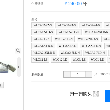
￥240.00
不含税价
/个
型号
WLCA32-42-N
WLCA32-43-N
WLCA32-44-N
WL
WLCA12-LD-N
WLCA12-2LD-N
WLCA12-2NLD-N
WLCL-LD-N
WLCL-2LD-N
WLCL-2NLD-N
WLC
WLCAL5-LD-N
WLCA2-LE-N
WLCA2-2LE-N
WL
J
WLCA2-2NLD-N
WLCA2-7LE-N
WLCA2-7LD-N
WLG12-LE
WLG12-LD
WLGL-LE
WLGL-LD
5
-
+
只
购买数量
200个
藏
i
扫一扫购买