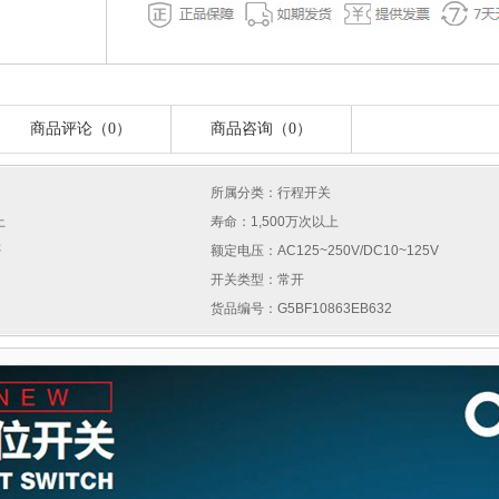
商品评论（0）
商品咨询（0）
所属分类：行程开关
上
寿命：1,500万次以上
否
额定电压：AC125~250V/DC10~125V
开关类型：常开
货品编号：G5BF10863EB632