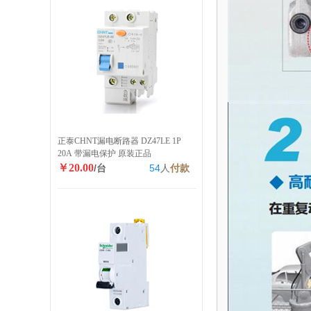
正泰CHNT漏电断路器 DZ47LE 1P
20A 带漏电保护 原装正品
￥20.00
/台
54
人
付款