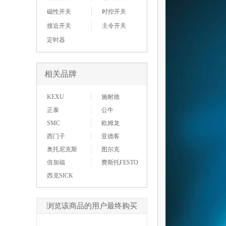
磁性开关
时控开关
接近开关
主令开关
定时器
相关品牌
KEXU
施耐德
正泰
公牛
SMC
欧姆龙
西门子
亚德客
奥托尼克斯
图尔克
倍加福
费斯托FESTO
西克SICK
浏览该商品的用户最终购买