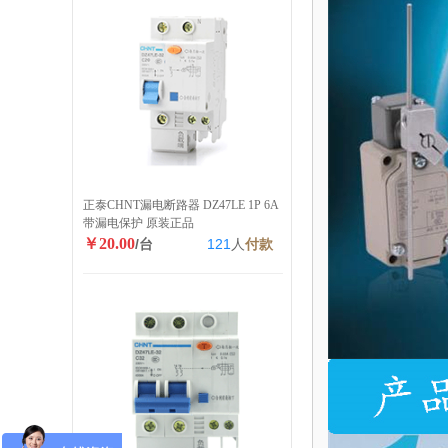
正泰CHNT漏电断路器 DZ47LE 1P 6A
带漏电保护 原装正品
￥20.00
/台
121
人
付款