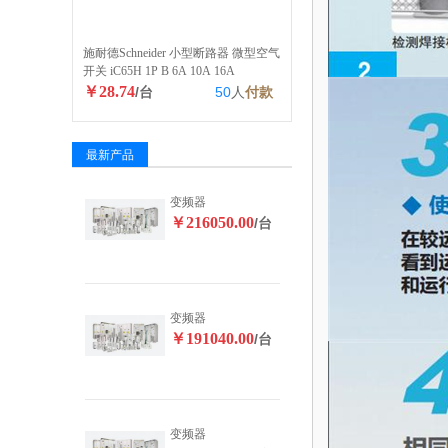
施耐德Schneider 小型断路器 微型空气
开关 iC65H 1P B 6A 10A 16A
￥28.74
/台
50
人
付款
最新产品
变频器
￥216050.00
/台
变频器
￥191040.00
/台
变频器