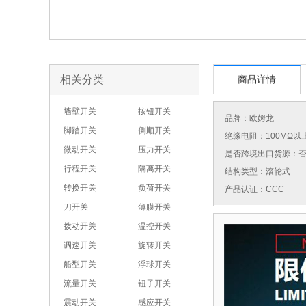
相关分类
商品详情
墙壁开关
按钮开关
品牌：
欧姆龙
脚踏开关
倒顺开关
绝缘电阻：100MΩ以
微动开关
压力开关
是否跨境出口货源：
行程开关
隔离开关
结构类型：滚轮式
转换开关
负荷开关
产品认证：CCC
刀开关
薄膜开关
拨动开关
温控开关
调速开关
旋转开关
船型开关
浮球开关
流量开关
钮子开关
震动开关
感应开关