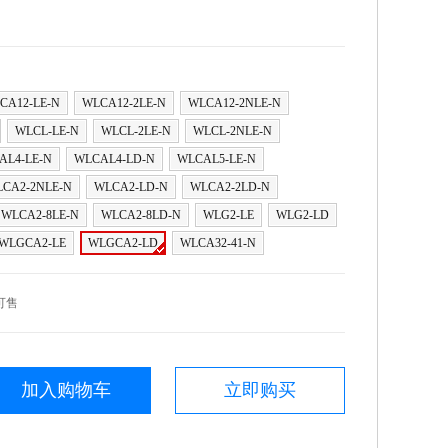
CA12-LE-N
WLCA12-2LE-N
WLCA12-2NLE-N
WLCL-LE-N
WLCL-2LE-N
WLCL-2NLE-N
AL4-LE-N
WLCAL4-LD-N
WLCAL5-LE-N
CA2-2NLE-N
WLCA2-LD-N
WLCA2-2LD-N
WLCA2-8LE-N
WLCA2-8LD-N
WLG2-LE
WLG2-LD
WLGCA2-LE
WLGCA2-LD
WLCA32-41-N
可售
加入购物车
立即购买