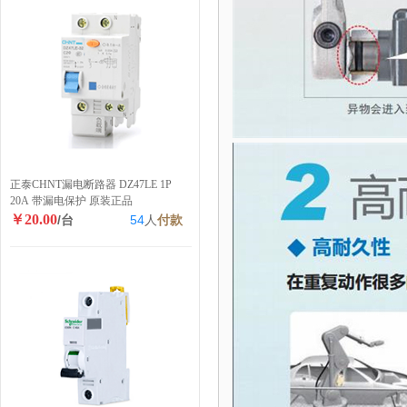
正泰CHNT漏电断路器 DZ47LE 1P
20A 带漏电保护 原装正品
￥20.00
/台
54
人
付款