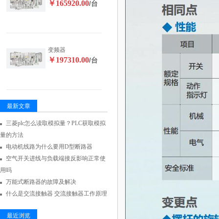
￥165920.00
/台
变频器
￥197310.00
/台
最新文章
三菱plc怎么读取模拟量？PLC获取模拟
量的方法
电动机线路为什么要用D型断路器
空气开关进线与负载端接反影响正常使
用吗
万能式断路器的故障及解决
什么是交流接触器 交流接触器工作原理
最近浏览