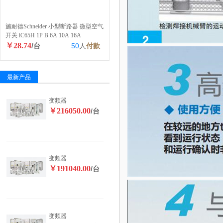
施耐德Schneider 小型断路器 微型空气
开关 iC65H 1P B 6A 10A 16A
￥28.74
/台
50
人
付款
最新产品
变频器
￥216050.00
/台
变频器
￥191040.00
/台
变频器