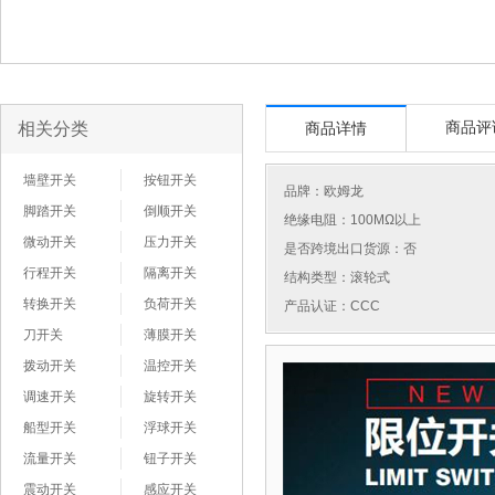
相关分类
商品评
商品详情
墙壁开关
按钮开关
品牌：
欧姆龙
脚踏开关
倒顺开关
绝缘电阻：100MΩ以上
微动开关
压力开关
是否跨境出口货源：否
行程开关
隔离开关
结构类型：滚轮式
转换开关
负荷开关
产品认证：CCC
刀开关
薄膜开关
拨动开关
温控开关
调速开关
旋转开关
船型开关
浮球开关
流量开关
钮子开关
震动开关
感应开关