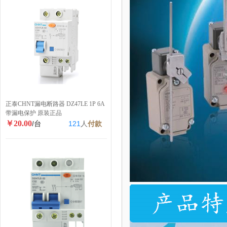
正泰CHNT漏电断路器 DZ47LE 1P 6A
带漏电保护 原装正品
￥20.00
/台
121
人
付款