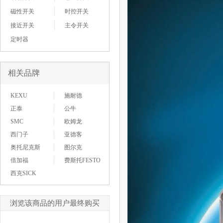
磁性开关
时控开关
接近开关
主令开关
定时器
相关品牌
KEXU
施耐德
正泰
公牛
SMC
欧姆龙
西门子
亚德客
奥托尼克斯
图尔克
倍加福
费斯托FESTO
西克SICK
浏览该商品的用户最终购买