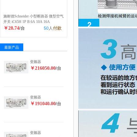
施耐德Schneider 小型断路器 微型空气
开关 iC65H 1P B 6A 10A 16A
￥28.74
/台
50
人
付款
最新产品
变频器
￥216050.00
/台
变频器
￥191040.00
/台
变频器