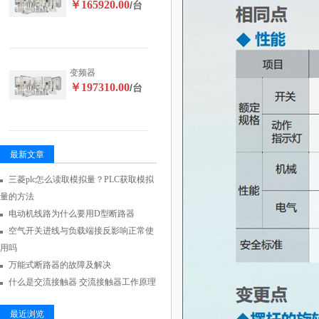
￥165920.00
/台
变频器
￥197310.00
/台
最新文章
三菱plc怎么读取模拟量？PLC获取模拟
量的方法
电动机线路为什么要用D型断路器
空气开关进线与负载端接反影响正常使
用吗
万能式断路器的故障及解决
什么是交流接触器 交流接触器工作原理
最近浏览