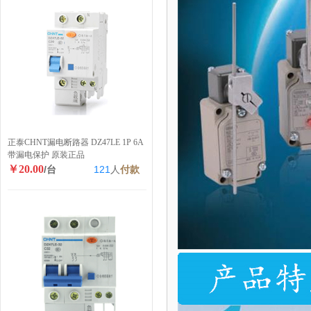
正泰CHNT漏电断路器 DZ47LE 1P 6A
带漏电保护 原装正品
￥20.00
/台
121
人
付款