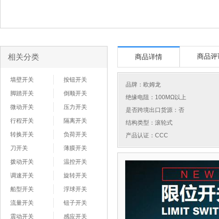
相关分类
商品评
商品详情
墙壁开关
按钮开关
品牌：
欧姆龙
脚踏开关
倒顺开关
绝缘电阻：100MΩ以上
微动开关
压力开关
是否跨境出口货源：否
行程开关
隔离开关
结构类型：滚轮式
转换开关
负荷开关
产品认证：CCC
刀开关
薄膜开关
拨动开关
温控开关
调速开关
旋转开关
船型开关
浮球开关
流量开关
钮子开关
震动开关
感应开关