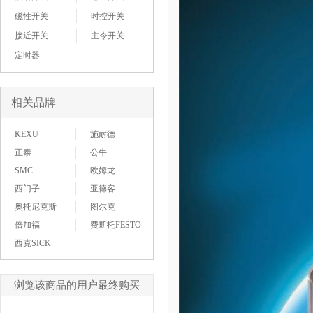
磁性开关
时控开关
接近开关
主令开关
定时器
相关品牌
KEXU
施耐德
正泰
公牛
SMC
欧姆龙
西门子
亚德客
奥托尼克斯
图尔克
倍加福
费斯托FESTO
西克SICK
浏览该商品的用户最终购买