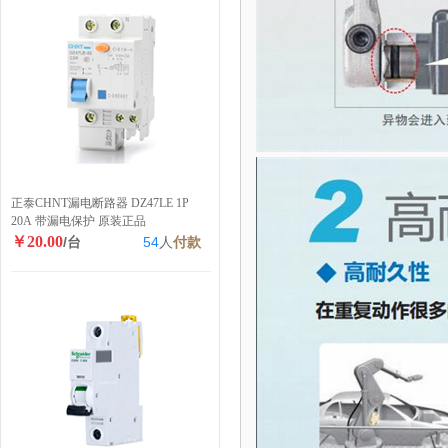
正泰CHNT漏电断路器 DZ47LE 1P
20A 带漏电保护 原装正品
￥20.00
/台
54
人
付款