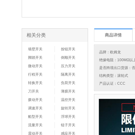
相关分类
商品详情
墙壁开关
按钮开关
品牌：
欧姆龙
脚踏开关
倒顺开关
绝缘电阻：100MΩ以
微动开关
压力开关
是否跨境出口货源：
行程开关
隔离开关
结构类型：滚轮式
转换开关
负荷开关
产品认证：CCC
刀开关
薄膜开关
拨动开关
温控开关
调速开关
旋转开关
船型开关
浮球开关
流量开关
钮子开关
震动开关
感应开关