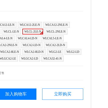
CA12-LE-N
WLCA12-2LE-N
WLCA12-2NLE-N
WLCL-LE-N
WLCL-2LE-N
WLCL-2NLE-N
AL4-LE-N
WLCAL4-LD-N
WLCAL5-LE-N
CA2-2NLE-N
WLCA2-LD-N
WLCA2-2LD-N
WLCA2-8LE-N
WLCA2-8LD-N
WLG2-LE
WLG2-LD
WLGCA2-LE
WLGCA2-LD
WLCA32-41-N
可售
加入购物车
立即购买