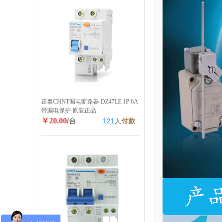
正泰CHNT漏电断路器 DZ47LE 1P 6A
带漏电保护 原装正品
￥20.00
/台
121
人
付款