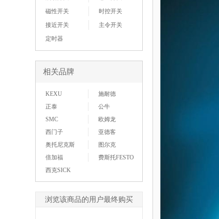
磁性开关
时控开关
接近开关
主令开关
定时器
相关品牌
KEXU
施耐德
正泰
公牛
SMC
欧姆龙
西门子
亚德客
奥托尼克斯
图尔克
倍加福
费斯托FESTO
西克SICK
浏览该商品的用户最终购买