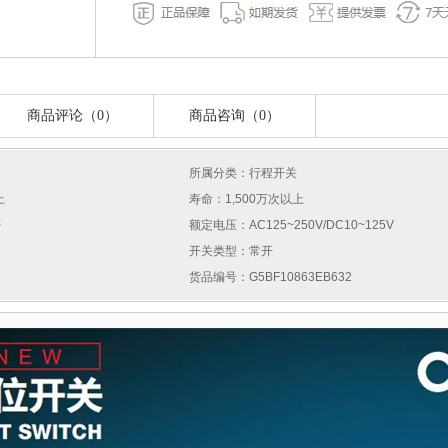
商品评论（0）
商品咨询（0）
所属分类：行程开关
上
寿命：1,500万次以上
否
额定电压：AC125~250V/DC10~125V
开关类型：常开
货品编号：G5BF10863EB632