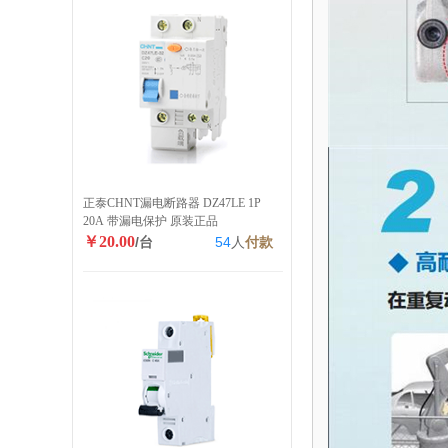
正泰CHNT漏电断路器 DZ47LE 1P
20A 带漏电保护 原装正品
￥20.00
/台
54
人
付款