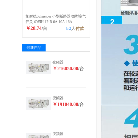
施耐德Schneider 小型断路器 微型空气
开关 iC65H 1P B 6A 10A 16A
￥28.74
/台
50
人
付款
最新产品
变频器
￥216050.00
/台
变频器
￥191040.00
/台
变频器