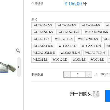
￥166.00
不含税价
/个
型号
WLCA32-42-N
WLCA32-43-N
WLCA32-44-N
WL
WLCA12-LD-N
WLCA12-2LD-N
WLCA12-2NLD-N
WLCL-LD-N
WLCL-2LD-N
WLCL-2NLD-N
WLC
WLCAL5-LD-N
WLCA2-LE-N
WLCA2-2LE-N
WL
J
WLCA2-2NLD-N
WLCA2-7LE-N
WLCA2-7LD-N
WLG12-LE
WLG12-LD
WLGL-LE
WLGL-LD
5
-
+
只
购买数量
200个
i
扫一扫购买