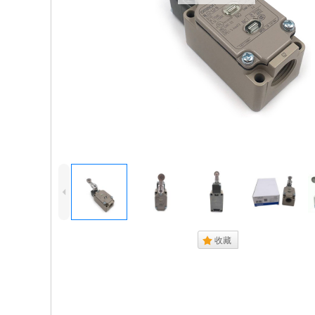
4
.
收藏