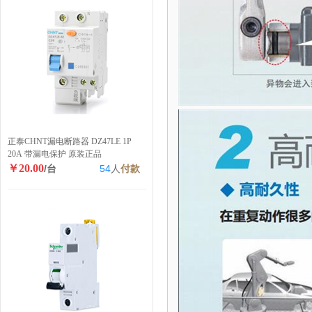
正泰CHNT漏电断路器 DZ47LE 1P
20A 带漏电保护 原装正品
￥20.00
/台
54
人
付款