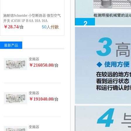
施耐德Schneider 小型断路器 微型空气
开关 iC65H 1P B 6A 10A 16A
￥28.74
/台
50
人
付款
最新产品
变频器
￥216050.00
/台
变频器
￥191040.00
/台
变频器