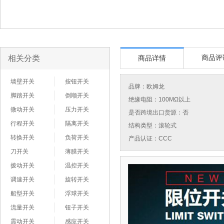
相关分类
商品评
商品详情
墙壁开关
按钮开关
品牌：
欧姆龙
脚踏开关
倒顺开关
绝缘电阻：100MΩ以上
微动开关
压力开关
是否跨境出口货源：否
行程开关
隔离开关
结构类型：滚轮式
转换开关
负荷开关
产品认证：CCC
刀开关
薄膜开关
拨动开关
温控开关
调速开关
旋转开关
船型开关
浮球开关
流量开关
钮子开关
震动开关
感应开关