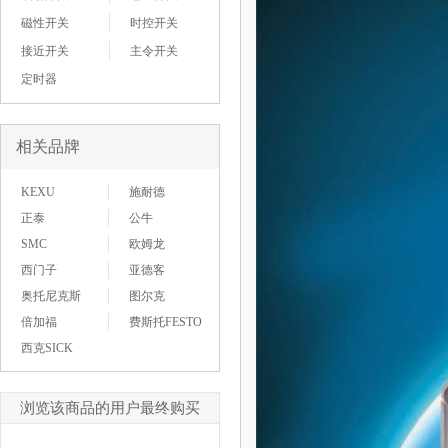
磁性开关
时控开关
接近开关
主令开关
定时器
相关品牌
KEXU
施耐德
正泰
公牛
SMC
欧姆龙
西门子
亚德客
奥托尼克斯
图尔克
倍加福
费斯托FESTO
西克SICK
浏览该商品的用户最终购买