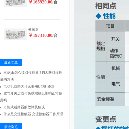
￥165920.00
/台
变频器
￥197310.00
/台
最新文章
三菱plc怎么读取模拟量？PLC获取模拟
量的方法
电动机线路为什么要用D型断路器
空气开关进线与负载端接反影响正常使
用吗
万能式断路器的故障及解决
什么是交流接触器 交流接触器工作原理
最近浏览