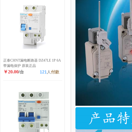
正泰CHNT漏电断路器 DZ47LE 1P 6A
带漏电保护 原装正品
￥20.00
/台
121
人
付款