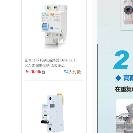
正泰CHNT漏电断路器 DZ47LE 1P
20A 带漏电保护 原装正品
￥20.00
/台
54
人
付款