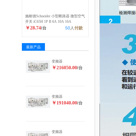
施耐德Schneider 小型断路器 微型空气
开关 iC65H 1P B 6A 10A 16A
￥28.74
/台
50
人
付款
最新产品
变频器
￥216050.00
/台
变频器
￥191040.00
/台
变频器