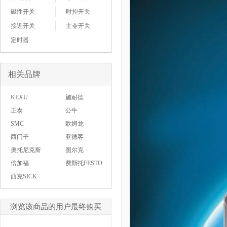
磁性开关
时控开关
接近开关
主令开关
定时器
相关品牌
KEXU
施耐德
正泰
公牛
SMC
欧姆龙
西门子
亚德客
奥托尼克斯
图尔克
倍加福
费斯托FESTO
西克SICK
浏览该商品的用户最终购买