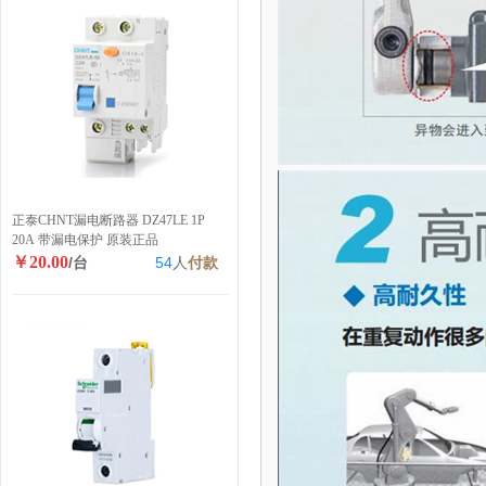
正泰CHNT漏电断路器 DZ47LE 1P
20A 带漏电保护 原装正品
￥20.00
/台
54
人
付款