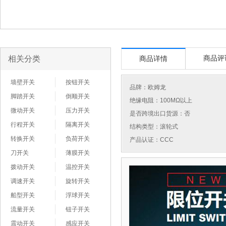
相关分类
商品评
商品详情
墙壁开关
按钮开关
品牌：
欧姆龙
脚踏开关
倒顺开关
绝缘电阻：100MΩ以上
微动开关
压力开关
是否跨境出口货源：否
行程开关
隔离开关
结构类型：滚轮式
转换开关
负荷开关
产品认证：CCC
刀开关
薄膜开关
拨动开关
温控开关
调速开关
旋转开关
船型开关
浮球开关
流量开关
钮子开关
震动开关
感应开关