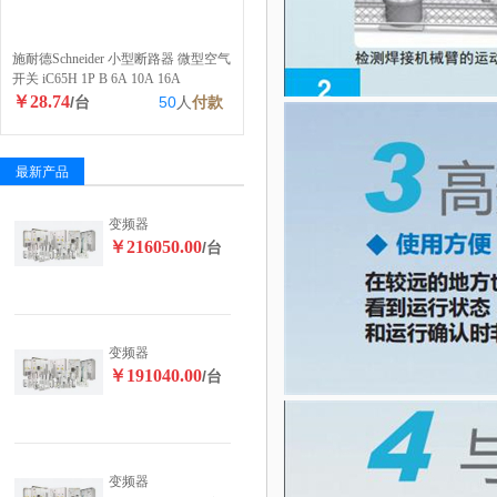
施耐德Schneider 小型断路器 微型空气
开关 iC65H 1P B 6A 10A 16A
￥28.74
/台
50
人
付款
最新产品
变频器
￥216050.00
/台
变频器
￥191040.00
/台
变频器