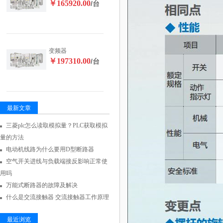
￥165920.00
/台
变频器
￥197310.00
/台
最新文章
三菱plc怎么读取模拟量？PLC获取模拟
量的方法
电动机线路为什么要用D型断路器
空气开关进线与负载端接反影响正常使
用吗
万能式断路器的故障及解决
什么是交流接触器 交流接触器工作原理
最近浏览