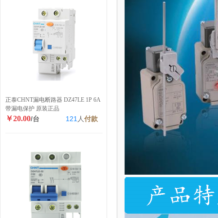
正泰CHNT漏电断路器 DZ47LE 1P 6A
带漏电保护 原装正品
￥20.00
/台
121
人
付款