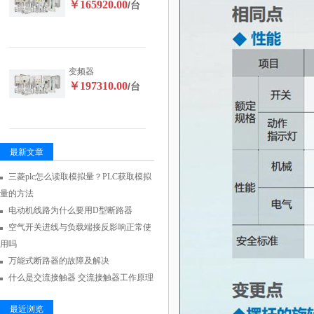
￥165920.00
/台
变频器
￥197310.00
/台
最新文章
三菱plc怎么读取模拟量？PLC获取模拟
量的方法
电动机线路为什么要用D型断路器
空气开关进线与负载端接反影响正常使
用吗
万能式断路器的故障及解决
什么是交流接触器 交流接触器工作原理
最近浏览