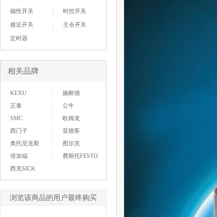
磁性开关
时控开关
接近开关
主令开关
定时器
相关品牌
KEXU
施耐德
正泰
公牛
SMC
欧姆龙
西门子
亚德客
奥托尼克斯
图尔克
倍加福
费斯托FESTO
西克SICK
浏览该商品的用户最终购买