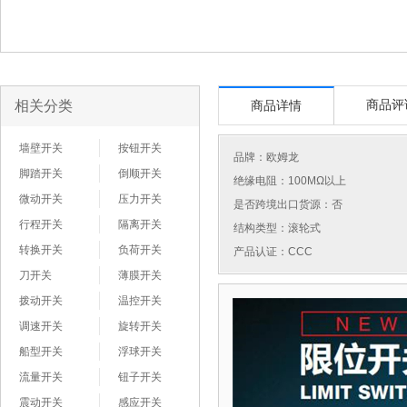
相关分类
商品评
商品详情
墙壁开关
按钮开关
品牌：
欧姆龙
脚踏开关
倒顺开关
绝缘电阻：100MΩ以上
微动开关
压力开关
是否跨境出口货源：否
行程开关
隔离开关
结构类型：滚轮式
转换开关
负荷开关
产品认证：CCC
刀开关
薄膜开关
拨动开关
温控开关
调速开关
旋转开关
船型开关
浮球开关
流量开关
钮子开关
震动开关
感应开关