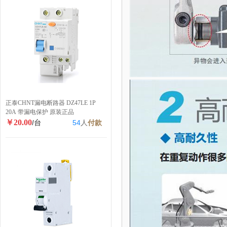
正泰CHNT漏电断路器 DZ47LE 1P
20A 带漏电保护 原装正品
￥20.00
/台
54
人
付款