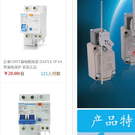
正泰CHNT漏电断路器 DZ47LE 1P 6A
带漏电保护 原装正品
￥20.00
/台
121
人
付款