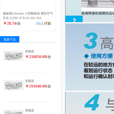
施耐德Schneider 小型断路器 微型空气
开关 iC65H 1P B 6A 10A 16A
￥28.74
/台
50
人
付款
最新产品
变频器
￥216050.00
/台
变频器
￥191040.00
/台
变频器