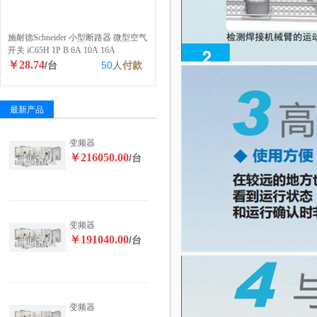
施耐德Schneider 小型断路器 微型空气
开关 iC65H 1P B 6A 10A 16A
￥28.74
/台
50
人
付款
最新产品
变频器
￥216050.00
/台
变频器
￥191040.00
/台
变频器