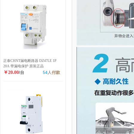
正泰CHNT漏电断路器 DZ47LE 1P
20A 带漏电保护 原装正品
￥20.00
/台
54
人
付款