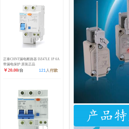
正泰CHNT漏电断路器 DZ47LE 1P 6A
带漏电保护 原装正品
￥20.00
/台
121
人
付款