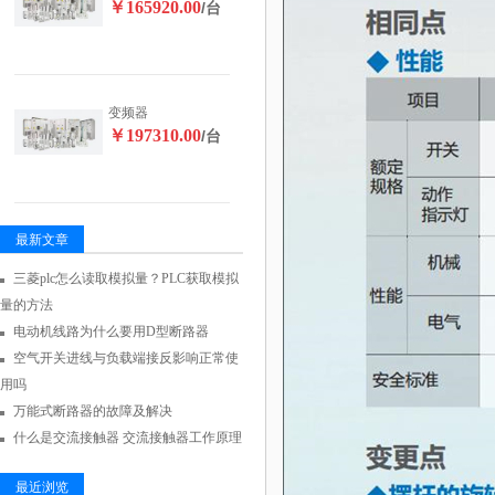
￥165920.00
/台
变频器
￥197310.00
/台
最新文章
三菱plc怎么读取模拟量？PLC获取模拟
量的方法
电动机线路为什么要用D型断路器
空气开关进线与负载端接反影响正常使
用吗
万能式断路器的故障及解决
什么是交流接触器 交流接触器工作原理
最近浏览