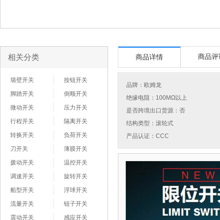
相关分类
商品评
商品详情
墙壁开关
按钮开关
品牌：
欧姆龙
脚踏开关
倒顺开关
绝缘电阻：100MΩ以上
微动开关
压力开关
是否跨境出口货源：否
行程开关
隔离开关
结构类型：滚轮式
转换开关
负荷开关
产品认证：CCC
刀开关
薄膜开关
拨动开关
温控开关
调速开关
旋转开关
船型开关
浮球开关
流量开关
钮子开关
震动开关
感应开关