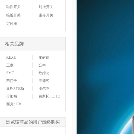
磁性开关
时控开关
接近开关
主令开关
定时器
相关品牌
KEXU
施耐德
正泰
公牛
SMC
欧姆龙
西门子
亚德客
奥托尼克斯
图尔克
倍加福
费斯托FESTO
西克SICK
浏览该商品的用户最终购买