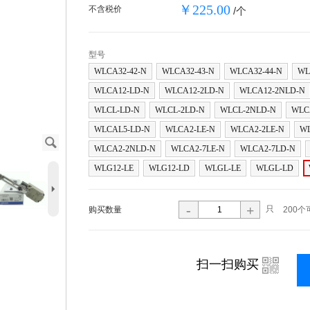
￥225.00
不含税价
/个
型号
WLCA32-42-N
WLCA32-43-N
WLCA32-44-N
WL
WLCA12-LD-N
WLCA12-2LD-N
WLCA12-2NLD-N
WLCL-LD-N
WLCL-2LD-N
WLCL-2NLD-N
WLC
WLCAL5-LD-N
WLCA2-LE-N
WLCA2-2LE-N
WL
J
WLCA2-2NLD-N
WLCA2-7LE-N
WLCA2-7LD-N
WLG12-LE
WLG12-LD
WLGL-LE
WLGL-LD
5
-
+
只
购买数量
200个
i
扫一扫购买