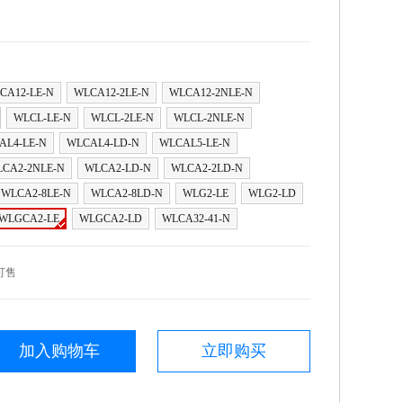
CA12-LE-N
WLCA12-2LE-N
WLCA12-2NLE-N
WLCL-LE-N
WLCL-2LE-N
WLCL-2NLE-N
AL4-LE-N
WLCAL4-LD-N
WLCAL5-LE-N
CA2-2NLE-N
WLCA2-LD-N
WLCA2-2LD-N
WLCA2-8LE-N
WLCA2-8LD-N
WLG2-LE
WLG2-LD
WLGCA2-LE
WLGCA2-LD
WLCA32-41-N
可售
加入购物车
立即购买