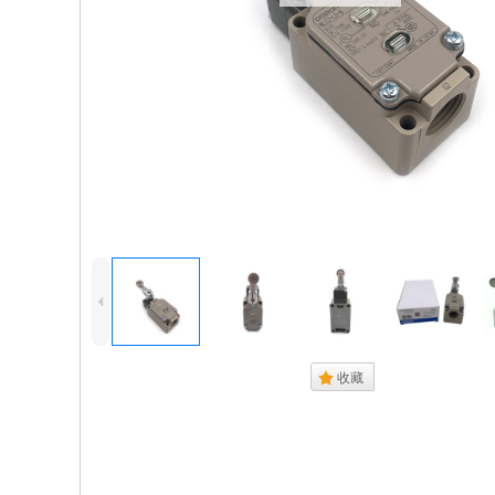
4
.
收藏