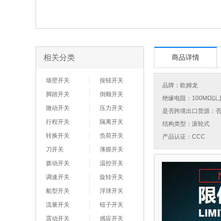
相关分类
商品详情
墙壁开关
按钮开关
品牌：
欧姆龙
脚踏开关
倒顺开关
绝缘电阻：100MΩ以
微动开关
压力开关
是否跨境出口货源：
行程开关
隔离开关
结构类型：滚轮式
转换开关
负荷开关
产品认证：CCC
刀开关
薄膜开关
拨动开关
温控开关
调速开关
旋转开关
船型开关
浮球开关
流量开关
钮子开关
震动开关
感应开关