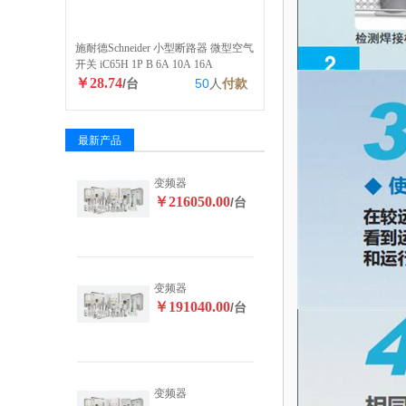
施耐德Schneider 小型断路器 微型空气
开关 iC65H 1P B 6A 10A 16A
￥28.74
/台
50
人
付款
最新产品
变频器
￥216050.00
/台
变频器
￥191040.00
/台
变频器