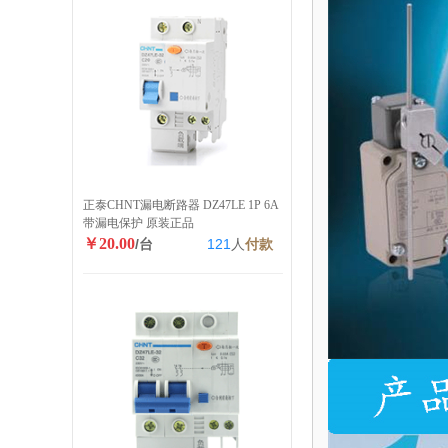
正泰CHNT漏电断路器 DZ47LE 1P 6A
带漏电保护 原装正品
￥20.00
/台
121
人
付款