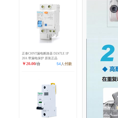
正泰CHNT漏电断路器 DZ47LE 1P
20A 带漏电保护 原装正品
￥20.00
/台
54
人
付款