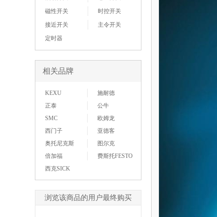
磁性开关
时控开关
接近开关
主令开关
定时器
相关品牌
KEXU
施耐德
正泰
公牛
SMC
欧姆龙
西门子
亚德客
奥托尼克斯
图尔克
倍加福
费斯托FESTO
西克SICK
浏览该商品的用户最终购买