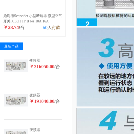
施耐德Schneider 小型断路器 微型空气
开关 iC65H 1P B 6A 10A 16A
￥28.74
/台
50
人
付款
最新产品
变频器
￥216050.00
/台
变频器
￥191040.00
/台
变频器