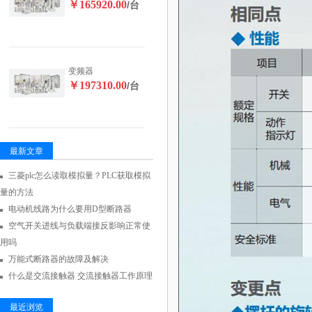
￥165920.00
/台
变频器
￥197310.00
/台
最新文章
三菱plc怎么读取模拟量？PLC获取模拟
量的方法
电动机线路为什么要用D型断路器
空气开关进线与负载端接反影响正常使
用吗
万能式断路器的故障及解决
什么是交流接触器 交流接触器工作原理
最近浏览