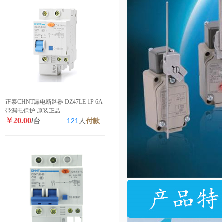
正泰CHNT漏电断路器 DZ47LE 1P 6A
带漏电保护 原装正品
￥20.00
/台
121
人
付款