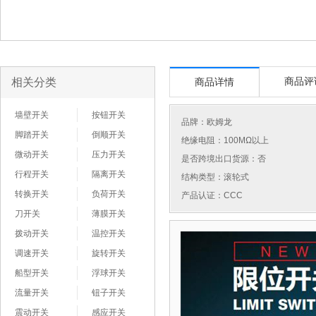
相关分类
商品评
商品详情
墙壁开关
按钮开关
品牌：
欧姆龙
脚踏开关
倒顺开关
绝缘电阻：100MΩ以上
微动开关
压力开关
是否跨境出口货源：否
行程开关
隔离开关
结构类型：滚轮式
转换开关
负荷开关
产品认证：CCC
刀开关
薄膜开关
拨动开关
温控开关
调速开关
旋转开关
船型开关
浮球开关
流量开关
钮子开关
震动开关
感应开关