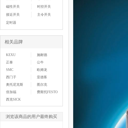
磁性开关
时控开关
接近开关
主令开关
定时器
相关品牌
KEXU
施耐德
正泰
公牛
SMC
欧姆龙
西门子
亚德客
奥托尼克斯
图尔克
倍加福
费斯托FESTO
西克SICK
浏览该商品的用户最终购买