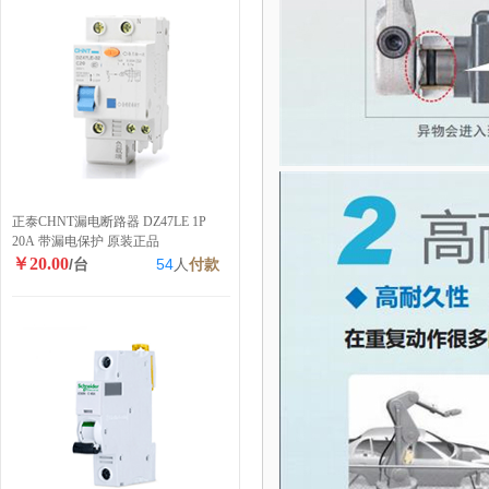
正泰CHNT漏电断路器 DZ47LE 1P
20A 带漏电保护 原装正品
￥20.00
/台
54
人
付款