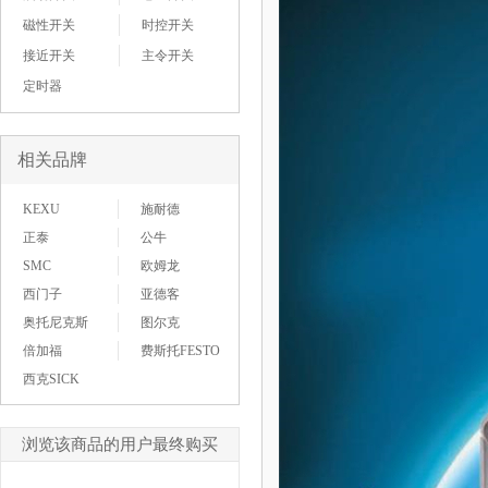
磁性开关
时控开关
接近开关
主令开关
定时器
相关品牌
KEXU
施耐德
正泰
公牛
SMC
欧姆龙
西门子
亚德客
奥托尼克斯
图尔克
倍加福
费斯托FESTO
西克SICK
浏览该商品的用户最终购买