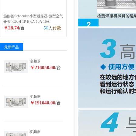
施耐德Schneider 小型断路器 微型空气
开关 iC65H 1P B 6A 10A 16A
￥28.74
/台
50
人
付款
最新产品
变频器
￥216050.00
/台
变频器
￥191040.00
/台
变频器