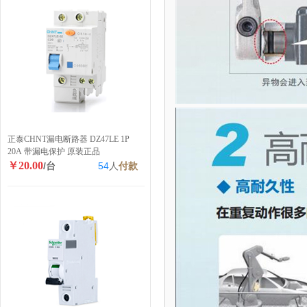
正泰CHNT漏电断路器 DZ47LE 1P
20A 带漏电保护 原装正品
￥20.00
/台
54
人
付款