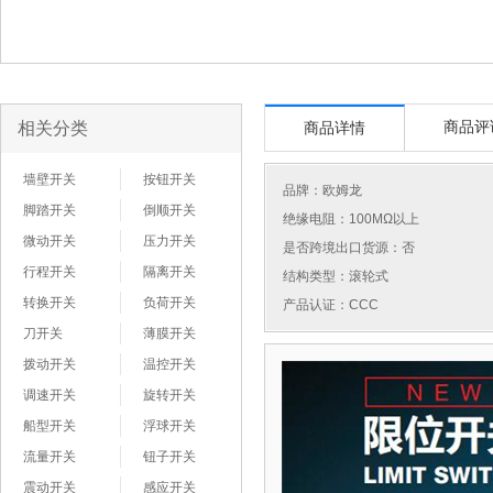
相关分类
商品评
商品详情
墙壁开关
按钮开关
品牌：
欧姆龙
脚踏开关
倒顺开关
绝缘电阻：100MΩ以上
微动开关
压力开关
是否跨境出口货源：否
行程开关
隔离开关
结构类型：滚轮式
转换开关
负荷开关
产品认证：CCC
刀开关
薄膜开关
拨动开关
温控开关
调速开关
旋转开关
船型开关
浮球开关
流量开关
钮子开关
震动开关
感应开关