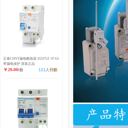
正泰CHNT漏电断路器 DZ47LE 1P 6A
带漏电保护 原装正品
￥20.00
/台
121
人
付款