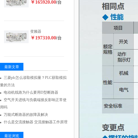
￥165920.00
/台
变频器
￥197310.00
/台
最新文章
三菱plc怎么读取模拟量？PLC获取模拟
量的方法
电动机线路为什么要用D型断路器
空气开关进线与负载端接反影响正常使
用吗
万能式断路器的故障及解决
什么是交流接触器 交流接触器工作原理
最近浏览