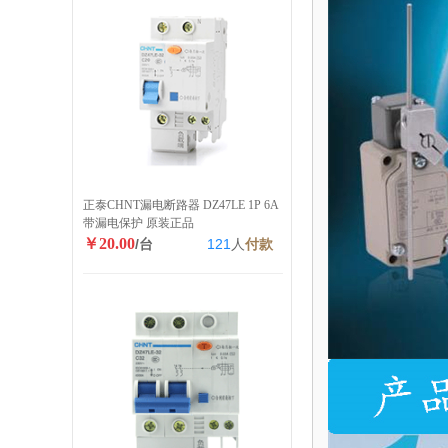
正泰CHNT漏电断路器 DZ47LE 1P 6A
带漏电保护 原装正品
￥20.00
/台
121
人
付款