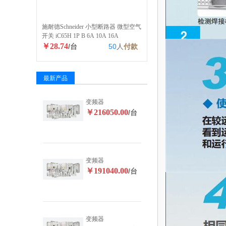
施耐德Schneider 小型断路器 微型空气
开关 iC65H 1P B 6A 10A 16A
￥28.74
/台
50
人
付款
最新产品
变频器
￥216050.00
/台
变频器
￥191040.00
/台
变频器