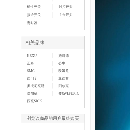
磁性开关
时控开关
接近开关
主令开关
定时器
相关品牌
KEXU
施耐德
正泰
公牛
SMC
欧姆龙
西门子
亚德客
奥托尼克斯
图尔克
倍加福
费斯托FESTO
西克SICK
浏览该商品的用户最终购买