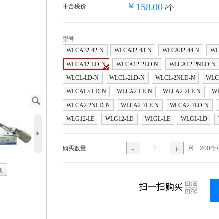
￥158.00
不含税价
/个
型号
WLCA32-42-N
WLCA32-43-N
WLCA32-44-N
WL
WLCA12-LD-N
WLCA12-2LD-N
WLCA12-2NLD-N
WLCL-LD-N
WLCL-2LD-N
WLCL-2NLD-N
WLC
WLCAL5-LD-N
WLCA2-LE-N
WLCA2-2LE-N
WL
J
WLCA2-2NLD-N
WLCA2-7LE-N
WLCA2-7LD-N
WLG12-LE
WLG12-LD
WLGL-LE
WLGL-LD
5
-
+
只
购买数量
200个
藏
i
扫一扫购买