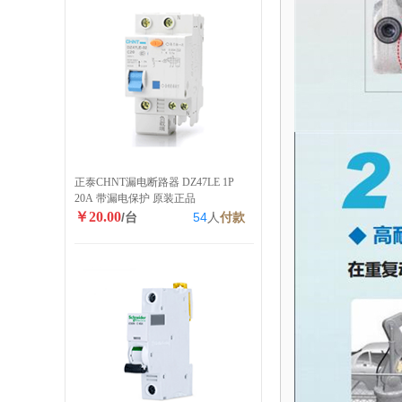
正泰CHNT漏电断路器 DZ47LE 1P
20A 带漏电保护 原装正品
￥20.00
/台
54
人
付款