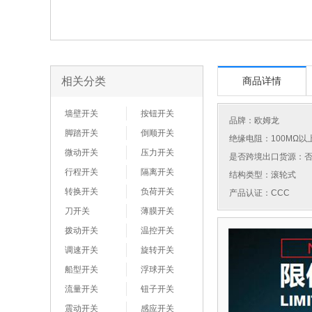
相关分类
商品详情
墙壁开关
按钮开关
品牌：
欧姆龙
脚踏开关
倒顺开关
绝缘电阻：100MΩ以
微动开关
压力开关
是否跨境出口货源：
行程开关
隔离开关
结构类型：滚轮式
转换开关
负荷开关
产品认证：CCC
刀开关
薄膜开关
拨动开关
温控开关
调速开关
旋转开关
船型开关
浮球开关
流量开关
钮子开关
震动开关
感应开关