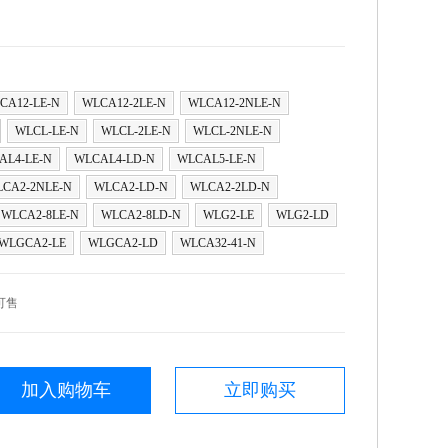
CA12-LE-N
WLCA12-2LE-N
WLCA12-2NLE-N
WLCL-LE-N
WLCL-2LE-N
WLCL-2NLE-N
AL4-LE-N
WLCAL4-LD-N
WLCAL5-LE-N
CA2-2NLE-N
WLCA2-LD-N
WLCA2-2LD-N
WLCA2-8LE-N
WLCA2-8LD-N
WLG2-LE
WLG2-LD
WLGCA2-LE
WLGCA2-LD
WLCA32-41-N
可售
加入购物车
立即购买