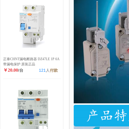
正泰CHNT漏电断路器 DZ47LE 1P 6A
带漏电保护 原装正品
￥20.00
/台
121
人
付款