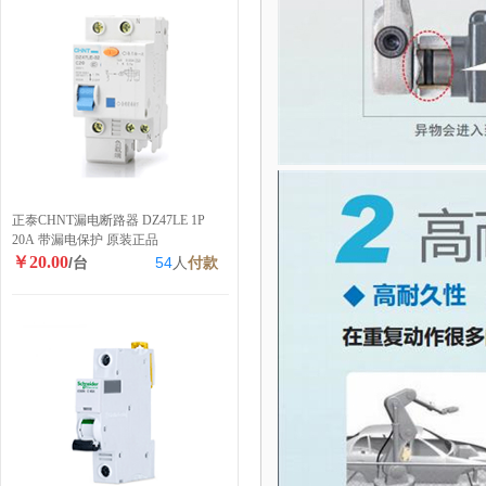
正泰CHNT漏电断路器 DZ47LE 1P
20A 带漏电保护 原装正品
￥20.00
/台
54
人
付款