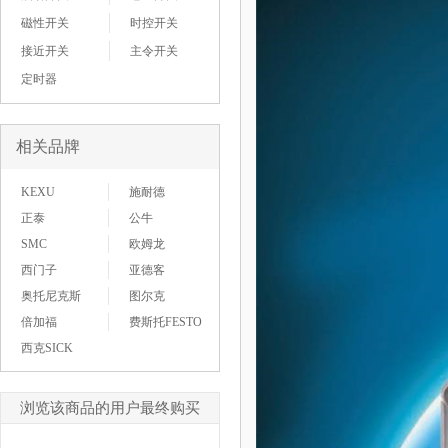
磁性开关
时控开关
接近开关
主令开关
定时器
相关品牌
KEXU
施耐德
正泰
公牛
SMC
欧姆龙
西门子
亚德客
奥托尼克斯
图尔克
倍加福
费斯托FESTO
西克SICK
浏览该商品的用户最终购买