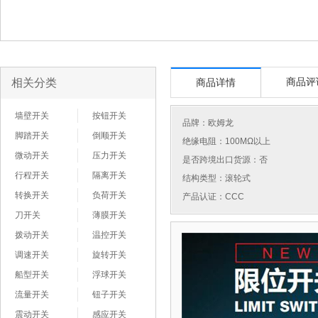
相关分类
商品评
商品详情
墙壁开关
按钮开关
品牌：
欧姆龙
脚踏开关
倒顺开关
绝缘电阻：100MΩ以上
微动开关
压力开关
是否跨境出口货源：否
行程开关
隔离开关
结构类型：滚轮式
转换开关
负荷开关
产品认证：CCC
刀开关
薄膜开关
拨动开关
温控开关
调速开关
旋转开关
船型开关
浮球开关
流量开关
钮子开关
震动开关
感应开关