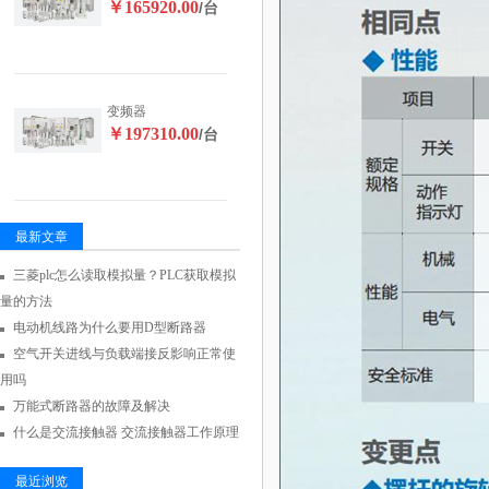
￥165920.00
/台
变频器
￥197310.00
/台
最新文章
三菱plc怎么读取模拟量？PLC获取模拟
量的方法
电动机线路为什么要用D型断路器
空气开关进线与负载端接反影响正常使
用吗
万能式断路器的故障及解决
什么是交流接触器 交流接触器工作原理
最近浏览