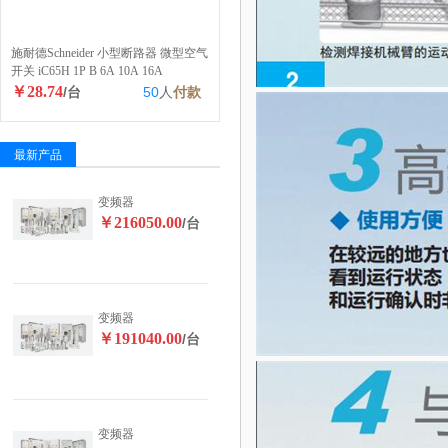
施耐德Schneider 小型断路器 微型空气
开关 iC65H 1P B 6A 10A 16A
￥28.74
/台
50
人
付款
最新产品
变频器
￥216050.00
/台
变频器
￥191040.00
/台
变频器