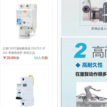
正泰CHNT漏电断路器 DZ47LE 1P
20A 带漏电保护 原装正品
￥20.00
/台
54
人
付款