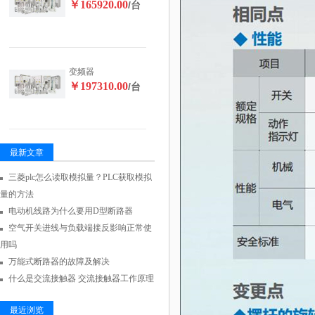
￥165920.00
/台
变频器
￥197310.00
/台
最新文章
三菱plc怎么读取模拟量？PLC获取模拟
量的方法
电动机线路为什么要用D型断路器
空气开关进线与负载端接反影响正常使
用吗
万能式断路器的故障及解决
什么是交流接触器 交流接触器工作原理
最近浏览