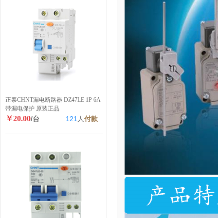
正泰CHNT漏电断路器 DZ47LE 1P 6A
带漏电保护 原装正品
￥20.00
/台
121
人
付款