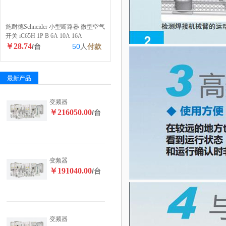
施耐德Schneider 小型断路器 微型空气
开关 iC65H 1P B 6A 10A 16A
￥28.74
/台
50
人
付款
最新产品
变频器
￥216050.00
/台
变频器
￥191040.00
/台
变频器