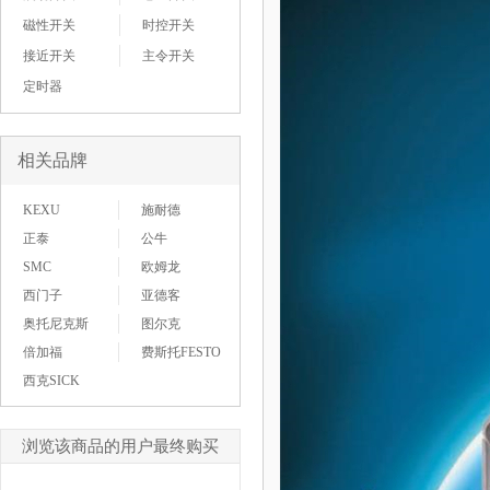
磁性开关
时控开关
接近开关
主令开关
定时器
相关品牌
KEXU
施耐德
正泰
公牛
SMC
欧姆龙
西门子
亚德客
奥托尼克斯
图尔克
倍加福
费斯托FESTO
西克SICK
浏览该商品的用户最终购买