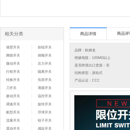
相关分类
商品评
商品详情
墙壁开关
按钮开关
品牌：
欧姆龙
脚踏开关
倒顺开关
绝缘电阻：100MΩ以上
微动开关
压力开关
是否跨境出口货源：否
行程开关
隔离开关
结构类型：滚轮式
转换开关
负荷开关
产品认证：CCC
刀开关
薄膜开关
拨动开关
温控开关
调速开关
旋转开关
船型开关
浮球开关
流量开关
钮子开关
震动开关
感应开关