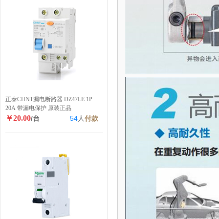
正泰CHNT漏电断路器 DZ47LE 1P
20A 带漏电保护 原装正品
￥20.00
/台
54
人
付款