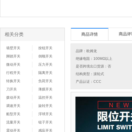
相关分类
商品评
商品详情
墙壁开关
按钮开关
品牌：
欧姆龙
脚踏开关
倒顺开关
绝缘电阻：100MΩ以上
微动开关
压力开关
是否跨境出口货源：否
行程开关
隔离开关
结构类型：滚轮式
转换开关
负荷开关
产品认证：CCC
刀开关
薄膜开关
拨动开关
温控开关
调速开关
旋转开关
船型开关
浮球开关
流量开关
钮子开关
震动开关
感应开关