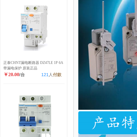
正泰CHNT漏电断路器 DZ47LE 1P 6A
带漏电保护 原装正品
￥20.00
/台
121
人
付款