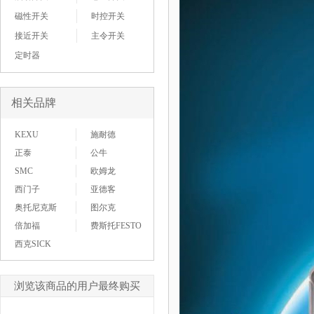
磁性开关
时控开关
接近开关
主令开关
定时器
相关品牌
KEXU
施耐德
正泰
公牛
SMC
欧姆龙
西门子
亚德客
奥托尼克斯
图尔克
倍加福
费斯托FESTO
西克SICK
浏览该商品的用户最终购买