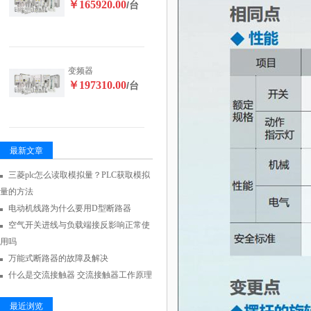
￥165920.00
/台
变频器
￥197310.00
/台
最新文章
三菱plc怎么读取模拟量？PLC获取模拟
量的方法
电动机线路为什么要用D型断路器
空气开关进线与负载端接反影响正常使
用吗
万能式断路器的故障及解决
什么是交流接触器 交流接触器工作原理
最近浏览