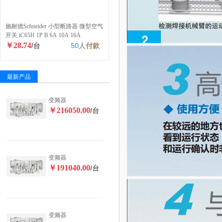
施耐德Schneider 小型断路器 微型空气
开关 iC65H 1P B 6A 10A 16A
￥28.74
/台
50
人
付款
最新产品
变频器
￥216050.00
/台
变频器
￥191040.00
/台
变频器