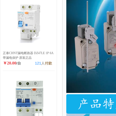
正泰CHNT漏电断路器 DZ47LE 1P 6A
带漏电保护 原装正品
￥20.00
/台
121
人
付款