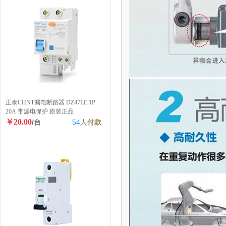
正泰CHNT漏电断路器 DZ47LE 1P
20A 带漏电保护 原装正品
￥20.00
/台
54
人
付款