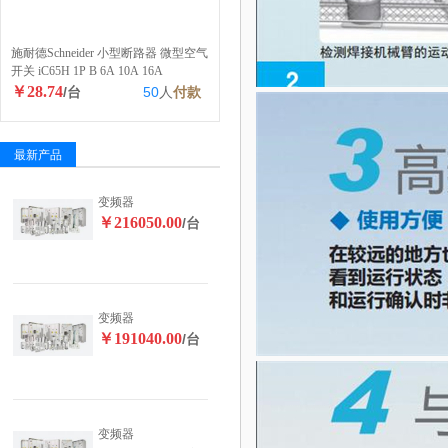
施耐德Schneider 小型断路器 微型空气
开关 iC65H 1P B 6A 10A 16A
￥28.74
/台
50
人
付款
最新产品
变频器
￥216050.00
/台
变频器
￥191040.00
/台
变频器