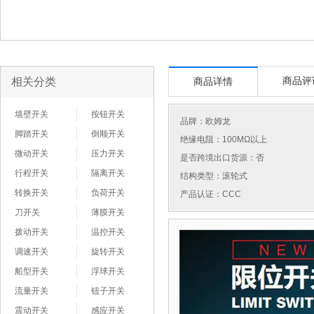
相关分类
商品评
商品详情
墙壁开关
按钮开关
品牌：
欧姆龙
脚踏开关
倒顺开关
绝缘电阻：100MΩ以上
微动开关
压力开关
是否跨境出口货源：否
行程开关
隔离开关
结构类型：滚轮式
转换开关
负荷开关
产品认证：CCC
刀开关
薄膜开关
拨动开关
温控开关
调速开关
旋转开关
船型开关
浮球开关
流量开关
钮子开关
震动开关
感应开关