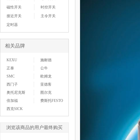
磁性开关
时控开关
接近开关
主令开关
定时器
相关品牌
KEXU
施耐德
正泰
公牛
SMC
欧姆龙
西门子
亚德客
奥托尼克斯
图尔克
倍加福
费斯托FESTO
西克SICK
浏览该商品的用户最终购买