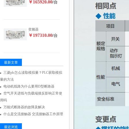
￥165920.00
/台
变频器
￥197310.00
/台
最新文章
三菱plc怎么读取模拟量？PLC获取模拟
量的方法
电动机线路为什么要用D型断路器
空气开关进线与负载端接反影响正常使
用吗
万能式断路器的故障及解决
什么是交流接触器 交流接触器工作原理
最近浏览