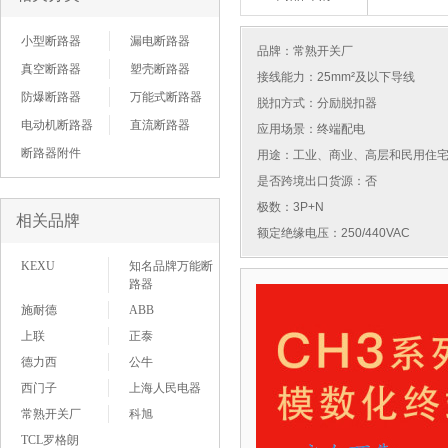
小型断路器
漏电断路器
品牌：
常熟开关厂
真空断路器
塑壳断路器
接线能力：25mm²及以下导线
防爆断路器
万能式断路器
脱扣方式：分励脱扣器
电动机断路器
直流断路器
应用场景：终端配电
断路器附件
用途：工业、商业、高层和民用住
是否跨境出口货源：否
极数：3P+N
相关品牌
额定绝缘电压：250/440VAC
KEXU
知名品牌万能断
路器
施耐德
ABB
上联
正泰
德力西
公牛
西门子
上海人民电器
常熟开关厂
科旭
TCL罗格朗