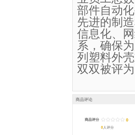
部件自动化
先进的制造
信息化、网
系，确保为
列塑料外壳
双双被评为
商品评论
/
.
/
.
/
.
/
.
/
.
商品评分
0
0
人评分