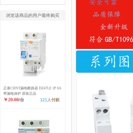
浏览该商品的用户最终购买
正泰CHNT漏电断路器 DZ47LE 1P 6A
带漏电保护 原装正品
￥20.00
/台
121
人
付款