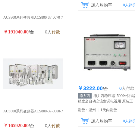
加入购物车
0
人评
ACS800系列变频器ACS800-37-0070-7
￥191040.00
/台
0人
付款
￥3222.00
0
人
付款
库存100个
/台
德力西
德力西稳压器15000w防雷
精度全自动交流空调电视用 原装正
品！
【自营】
发货：温州 | 1天内发货
ACS800系列变频器ACS800-37-0060-7
加入购物车
0
人评
￥165920.00
/台
0人
付款