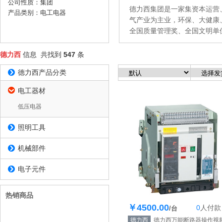
公司性质：集团
德力西集团是一家集资本运营、
产品类别：电工电器
气产业为主业，环保、大健康
全国质量管理奖、全国文明单
题，拥有全国同行生产企业首
行业的重大工程及援外项目，成
德力西
信息 共找到
547
条
会对接任务贡献单位”。德力
产品分类
德力西
等事业，获得了中华慈善突出
电工器材
低压电器
照明工具
机械部件
电子元件
热销商品
￥4500.00
0
人
付款
库存100个
/台
德力西
德力西万能断路器操作视