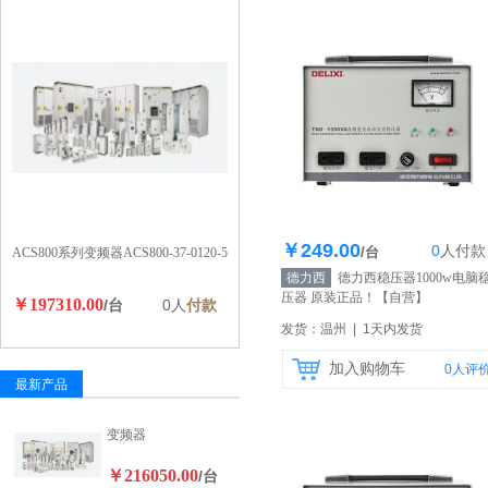
￥249.00
0
人
付款
库存100个
/台
ACS800系列变频器ACS800-37-0120-5
德力西
德力西稳压器1000w电脑
压器 原装正品！
【自营】
￥197310.00
/台
0人
付款
发货：温州 | 1天内发货
加入购物车
0
人评
最新产品
变频器
￥216050.00
/台