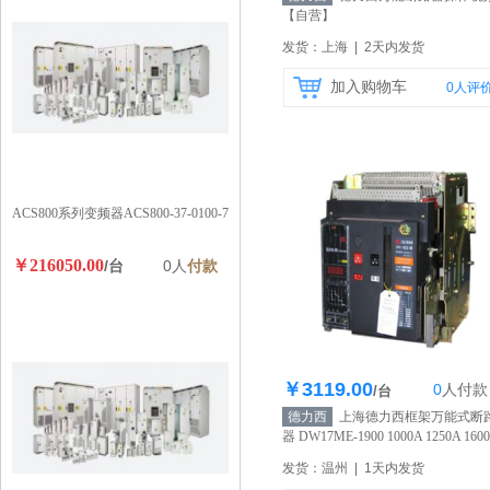
【自营】
发货：上海 | 2天内发货
加入购物车
0
人评
ACS800系列变频器ACS800-37-0100-7
￥216050.00
/台
0人
付款
￥3119.00
0
人
付款
库存100个
/台
德力西
上海德力西框架万能式断
器 DW17ME-1900 1000A 1250A 160
固定式
【自营】
发货：温州 | 1天内发货