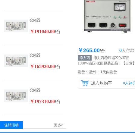
变频器
￥191040.00
/台
￥265.00
0
人
付款
库存100个
/台
变频器
德力西
德力西稳压器220v家用
1500W稳压电源 原装正品！
【自营
￥165920.00
/台
发货：温州 | 1天内发货
加入购物车
0
人评
变频器
￥197310.00
/台
促销活动
更多>