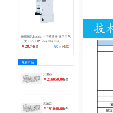
施耐德Schneider 小型断路器 微型空气
开关 iC65H 1P B 6A 10A 16A
￥28.74
/台
50
人
付款
最新产品
变频器
￥216050.00
/台
变频器
￥191040.00
/台