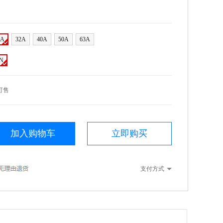
5A
32A
40A
50A
63A
N
可售
加入购物车
立即购买
支付方式