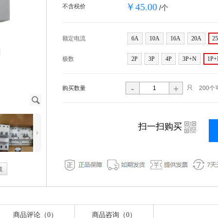
￥45.00
不含税价
/个
额定电流
6A
10A
16A
20A
2
极数
2P
3P
4P
3P+N
1P+
-
+
只
购买数量
200个
J
i
扫一扫购买
5
藏
商品评论（0）
商品咨询（0）