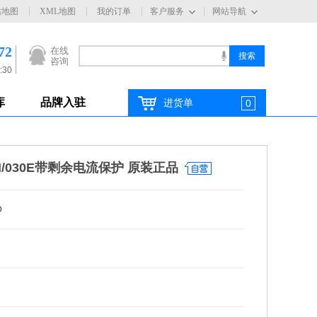
站地图
XML地图
我的订单
客户服务
网站导航
72
在线
咨询
:30
库
品牌入驻
进货单
0
3N/030E带剩余电流保护 原装正品
D