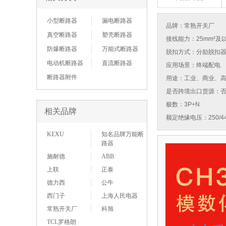
小型断路器
漏电断路器
品牌：
常熟开关厂
真空断路器
塑壳断路器
接线能力：25mm²及
防爆断路器
万能式断路器
脱扣方式：分励脱扣
电动机断路器
直流断路器
应用场景：终端配电
断路器附件
用途：工业、商业、
是否跨境出口货源：
极数：3P+N
相关品牌
额定绝缘电压：250/44
KEXU
知名品牌万能断
路器
施耐德
ABB
上联
正泰
德力西
公牛
西门子
上海人民电器
常熟开关厂
科旭
TCL罗格朗