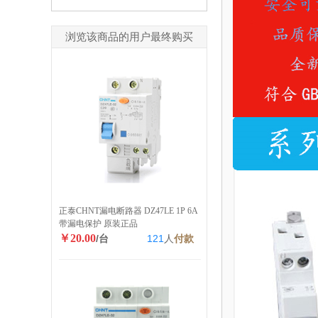
浏览该商品的用户最终购买
正泰CHNT漏电断路器 DZ47LE 1P 6A
带漏电保护 原装正品
￥20.00
/台
121
人
付款