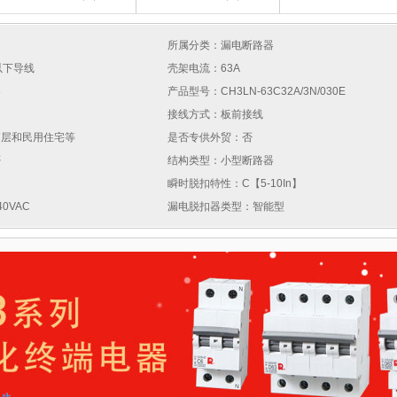
所属分类：漏电断路器
以下导线
壳架电流：63A
器
产品型号：CH3LN-63C32A/3N/030E
接线方式：板前接线
高层和民用住宅等
是否专供外贸：否
否
结构类型：小型断路器
瞬时脱扣特性：C【5-10In】
0VAC
漏电脱扣器类型：智能型