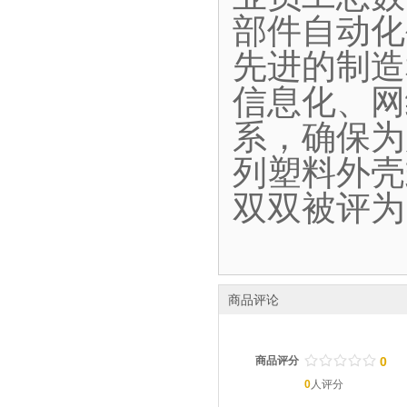
部件自动化
先进的制造
信息化、网
系，确保为
列塑料外壳
双双被评为
商品评论
/
.
/
.
/
.
/
.
/
.
商品评分
0
0
人评分