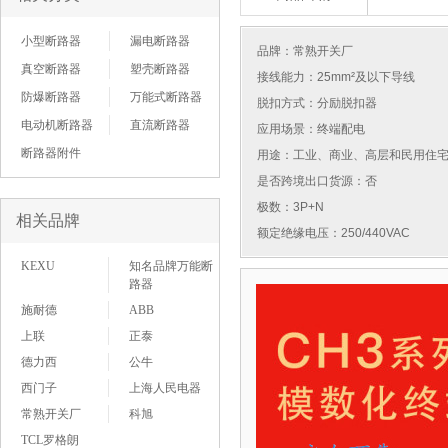
小型断路器
漏电断路器
品牌：
常熟开关厂
真空断路器
塑壳断路器
接线能力：25mm²及以下导线
防爆断路器
万能式断路器
脱扣方式：分励脱扣器
电动机断路器
直流断路器
应用场景：终端配电
断路器附件
用途：工业、商业、高层和民用住
是否跨境出口货源：否
极数：3P+N
相关品牌
额定绝缘电压：250/440VAC
KEXU
知名品牌万能断
路器
施耐德
ABB
上联
正泰
德力西
公牛
西门子
上海人民电器
常熟开关厂
科旭
TCL罗格朗