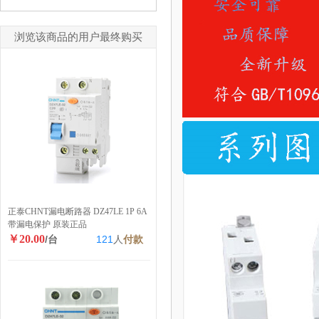
浏览该商品的用户最终购买
正泰CHNT漏电断路器 DZ47LE 1P 6A
带漏电保护 原装正品
￥20.00
/台
121
人
付款