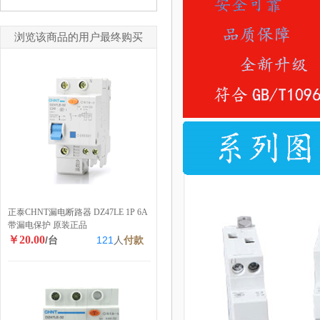
浏览该商品的用户最终购买
正泰CHNT漏电断路器 DZ47LE 1P 6A
带漏电保护 原装正品
￥20.00
/台
121
人
付款