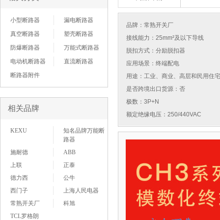
小型断路器
漏电断路器
品牌：
常熟开关厂
真空断路器
塑壳断路器
接线能力：25mm²及以下导线
防爆断路器
万能式断路器
脱扣方式：分励脱扣器
电动机断路器
直流断路器
应用场景：终端配电
断路器附件
用途：工业、商业、高层和民用住
是否跨境出口货源：否
极数：3P+N
相关品牌
额定绝缘电压：250/440VAC
KEXU
知名品牌万能断
路器
施耐德
ABB
上联
正泰
德力西
公牛
西门子
上海人民电器
常熟开关厂
科旭
TCL罗格朗