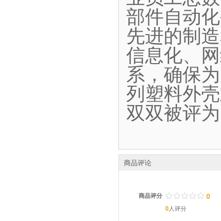
部件自动化
先进的制造
信息化、网
系，确保为
列塑料外壳
双双被评为
商品评论
/
.
/
.
/
.
/
.
/
.
商品评分
0
0
人评分