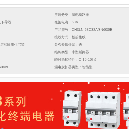
所属分类：漏电断路器
以下导线
壳架电流：63A
器
产品型号：CH3LN-63C32A/3N/030E
接线方式：板前接线
高层和民用住宅等
是否专供外贸：否
否
结构类型：小型断路器
瞬时脱扣特性：C【5-10In】
0VAC
漏电脱扣器类型：智能型