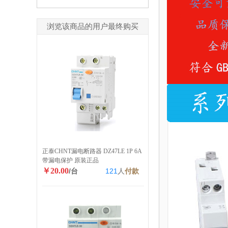
浏览该商品的用户最终购买
正泰CHNT漏电断路器 DZ47LE 1P 6A
带漏电保护 原装正品
￥20.00
/台
121
人
付款