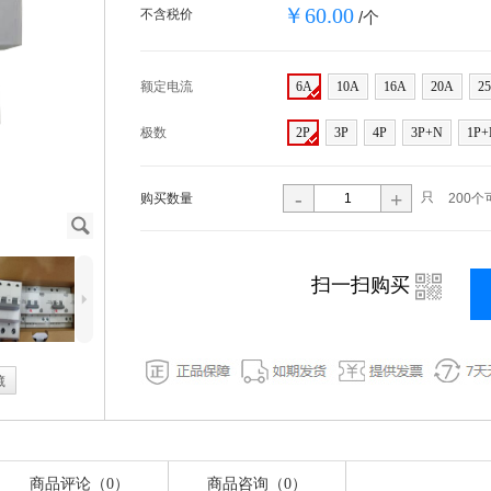
￥60.00
不含税价
/个
额定电流
6A
10A
16A
20A
2
极数
2P
3P
4P
3P+N
1P+
-
+
只
购买数量
200个
J
i
扫一扫购买
5
藏
商品评论（0）
商品咨询（0）