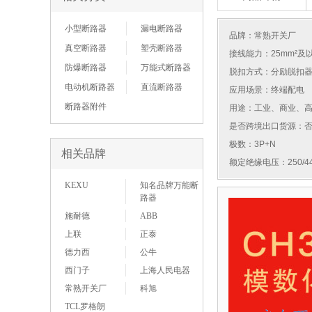
小型断路器
漏电断路器
品牌：
常熟开关厂
真空断路器
塑壳断路器
接线能力：25mm²及
防爆断路器
万能式断路器
脱扣方式：分励脱扣
电动机断路器
直流断路器
应用场景：终端配电
断路器附件
用途：工业、商业、
是否跨境出口货源：
极数：3P+N
相关品牌
额定绝缘电压：250/44
KEXU
知名品牌万能断
路器
施耐德
ABB
上联
正泰
德力西
公牛
西门子
上海人民电器
常熟开关厂
科旭
TCL罗格朗