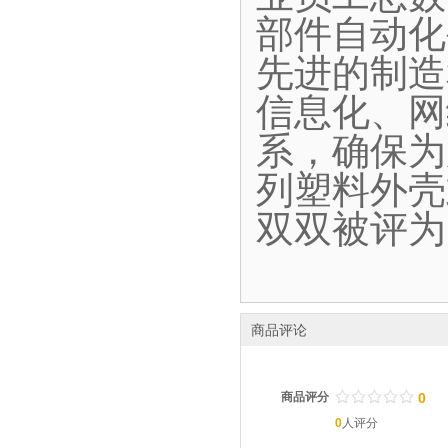
部件自动化
先进的制造
信息化、网
系，确保为
列塑料外壳
双双被评为
商品评论
/
.
/
.
/
.
/
.
/
.
商品评分
0
0
人评分