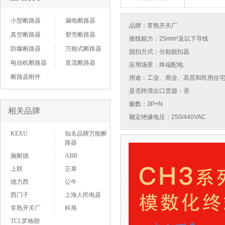
小型断路器
漏电断路器
品牌：
常熟开关厂
真空断路器
塑壳断路器
接线能力：25mm²及以下导线
防爆断路器
万能式断路器
脱扣方式：分励脱扣器
电动机断路器
直流断路器
应用场景：终端配电
断路器附件
用途：工业、商业、高层和民用住
是否跨境出口货源：否
极数：3P+N
相关品牌
额定绝缘电压：250/440VAC
KEXU
知名品牌万能断
路器
施耐德
ABB
上联
正泰
德力西
公牛
西门子
上海人民电器
常熟开关厂
科旭
TCL罗格朗