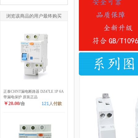
浏览该商品的用户最终购买
正泰CHNT漏电断路器 DZ47LE 1P 6A
带漏电保护 原装正品
￥20.00
/台
121
人
付款