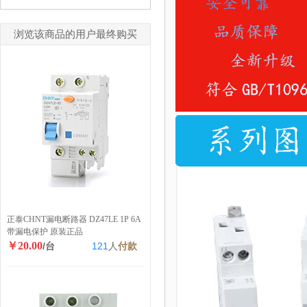
浏览该商品的用户最终购买
正泰CHNT漏电断路器 DZ47LE 1P 6A
带漏电保护 原装正品
￥20.00
/台
121
人
付款