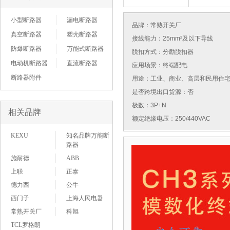
小型断路器
漏电断路器
品牌：
常熟开关厂
真空断路器
塑壳断路器
接线能力：25mm²及以下导线
防爆断路器
万能式断路器
脱扣方式：分励脱扣器
电动机断路器
直流断路器
应用场景：终端配电
断路器附件
用途：工业、商业、高层和民用住
是否跨境出口货源：否
极数：3P+N
相关品牌
额定绝缘电压：250/440VAC
KEXU
知名品牌万能断
路器
施耐德
ABB
上联
正泰
德力西
公牛
西门子
上海人民电器
常熟开关厂
科旭
TCL罗格朗