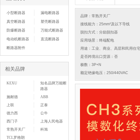
小型断路器
漏电断路器
品牌：
常熟开关厂
真空断路器
塑壳断路器
接线能力：25mm²及以下导线
防爆断路器
万能式断路器
脱扣方式：分励脱扣器
电动机断路器
直流断路器
应用场景：终端配电
断路器附件
用途：工业、商业、高层和民用住
是否跨境出口货源：否
极数：3P+N
相关品牌
额定绝缘电压：250/440VAC
KEXU
知名品牌万能断
路器
施耐德
ABB
上联
正泰
德力西
公牛
西门子
上海人民电器
常熟开关厂
科旭
TCL罗格朗