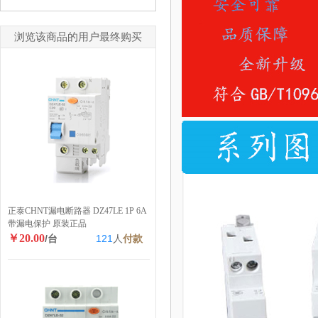
浏览该商品的用户最终购买
正泰CHNT漏电断路器 DZ47LE 1P 6A
带漏电保护 原装正品
￥20.00
/台
121
人
付款