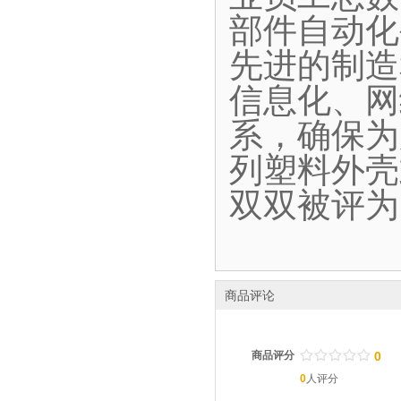
部件自动化
先进的制造
信息化、网
系，确保为
列塑料外壳
双双被评为
商品评论
/
.
/
.
/
.
/
.
/
.
商品评分
0
0
人评分