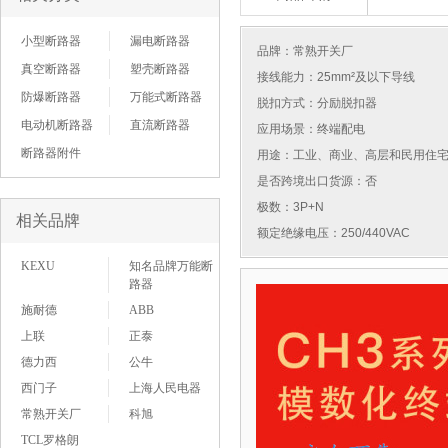
小型断路器
漏电断路器
品牌：
常熟开关厂
真空断路器
塑壳断路器
接线能力：25mm²及以下导线
防爆断路器
万能式断路器
脱扣方式：分励脱扣器
电动机断路器
直流断路器
应用场景：终端配电
断路器附件
用途：工业、商业、高层和民用住
是否跨境出口货源：否
极数：3P+N
相关品牌
额定绝缘电压：250/440VAC
KEXU
知名品牌万能断
路器
施耐德
ABB
上联
正泰
德力西
公牛
西门子
上海人民电器
常熟开关厂
科旭
TCL罗格朗