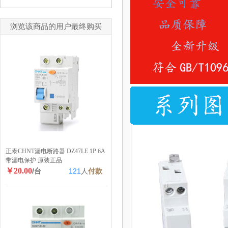
浏览该商品的用户最终购买
正泰CHNT漏电断路器 DZ47LE 1P 6A
带漏电保护 原装正品
￥20.00
/台
121
人
付款