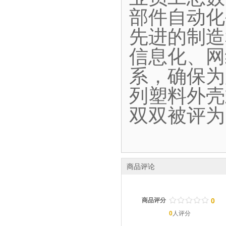
部件自动化
先进的制造
信息化、网
系，确保为
列塑料外壳
双双被评为
商品评论
/
.
/
.
/
.
/
.
/
.
商品评分
0
0
人评分