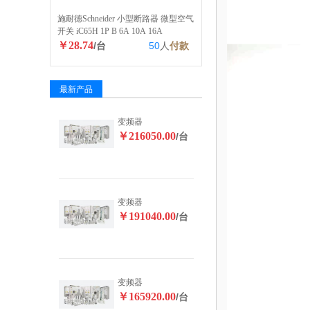
施耐德Schneider 小型断路器 微型空气
开关 iC65H 1P B 6A 10A 16A
￥28.74
/台
50
人
付款
最新产品
变频器
￥216050.00
/台
变频器
￥191040.00
/台
变频器
￥165920.00
/台