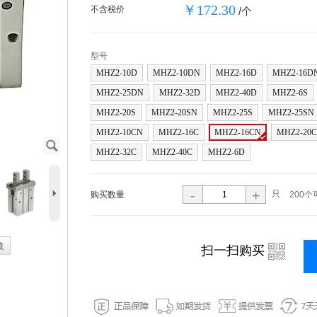
￥172.30
不含税价
/个
型号
MHZ2-10D
MHZ2-10DN
MHZ2-16D
MHZ2-16D
MHZ2-25DN
MHZ2-32D
MHZ2-40D
MHZ2-6S
MHZ2-20S
MHZ2-20SN
MHZ2-25S
MHZ2-25SN
MHZ2-10CN
MHZ2-16C
MHZ2-16CN
MHZ2-20C
J
MHZ2-32C
MHZ2-40C
MHZ2-6D
5
-
+
只
购买数量
200个
藏
i
扫一扫购买