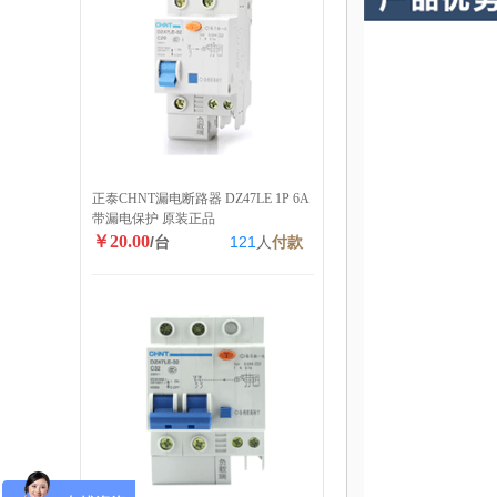
正泰CHNT漏电断路器 DZ47LE 1P 6A
带漏电保护 原装正品
￥20.00
/台
121
人
付款