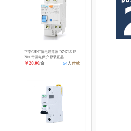
正泰CHNT漏电断路器 DZ47LE 1P
20A 带漏电保护 原装正品
￥20.00
/台
54
人
付款