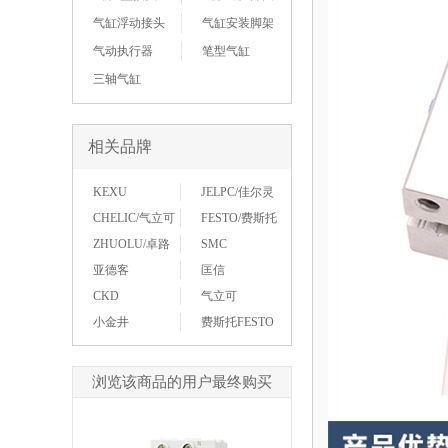
气缸浮动接头
气缸安装脚架
气动执行器
笔型气缸
三轴气缸
相关品牌
KEXU
JELPC/佳尔灵
CHELIC/气立可
FESTO/费斯托
ZHUOLU/卓路
SMC
亚德客
匡信
CKD
气立可
小金井
费斯托FESTO
浏览该商品的用户最终购买