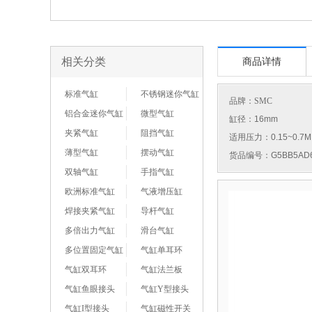
相关分类
商品详情
标准气缸
不锈钢迷你气缸
品牌：
SMC
铝合金迷你气缸
微型气缸
缸径：16mm
夹紧气缸
阻挡气缸
适用压力：0.15~0.7M
薄型气缸
摆动气缸
货品编号：G5BB5AD6
双轴气缸
手指气缸
欧洲标准气缸
气液增压缸
焊接夹紧气缸
导杆气缸
多倍出力气缸
滑台气缸
多位置固定气缸
气缸单耳环
气缸双耳环
气缸法兰板
气缸鱼眼接头
气缸Y型接头
气缸I型接头
气缸磁性开关