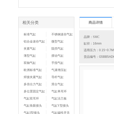
相关分类
商品详情
标准气缸
不锈钢迷你气缸
品牌：
SMC
铝合金迷你气缸
微型气缸
缸径：16mm
夹紧气缸
阻挡气缸
适用压力：0.15~0.7M
薄型气缸
摆动气缸
货品编号：G5BB5AD6
双轴气缸
手指气缸
欧洲标准气缸
气液增压缸
焊接夹紧气缸
导杆气缸
多倍出力气缸
滑台气缸
多位置固定气缸
气缸单耳环
气缸双耳环
气缸法兰板
气缸鱼眼接头
气缸Y型接头
气缸I型接头
气缸磁性开关