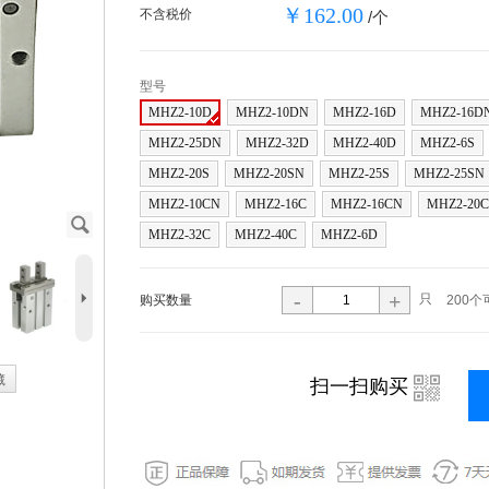
￥162.00
不含税价
/个
型号
MHZ2-10D
MHZ2-10DN
MHZ2-16D
MHZ2-16D
MHZ2-25DN
MHZ2-32D
MHZ2-40D
MHZ2-6S
MHZ2-20S
MHZ2-20SN
MHZ2-25S
MHZ2-25SN
MHZ2-10CN
MHZ2-16C
MHZ2-16CN
MHZ2-20C
J
MHZ2-32C
MHZ2-40C
MHZ2-6D
5
-
+
只
购买数量
200个
藏
i
扫一扫购买