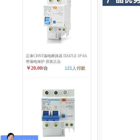
正泰CHNT漏电断路器 DZ47LE 1P 6A
带漏电保护 原装正品
￥20.00
/台
121
人
付款