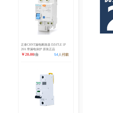
正泰CHNT漏电断路器 DZ47LE 1P
20A 带漏电保护 原装正品
￥20.00
/台
54
人
付款