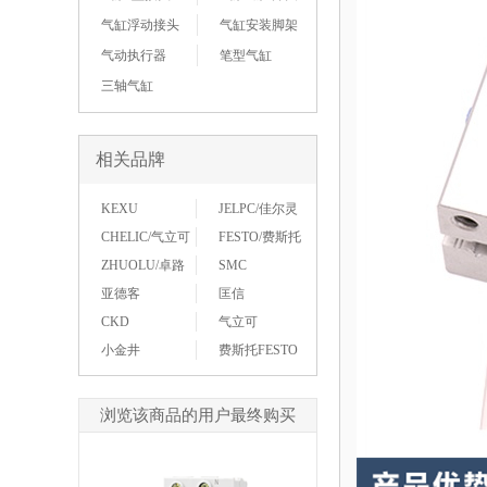
气缸浮动接头
气缸安装脚架
气动执行器
笔型气缸
三轴气缸
相关品牌
KEXU
JELPC/佳尔灵
CHELIC/气立可
FESTO/费斯托
ZHUOLU/卓路
SMC
亚德客
匡信
CKD
气立可
小金井
费斯托FESTO
浏览该商品的用户最终购买