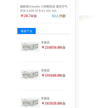
施耐德Schneider 小型断路器 微型空气
开关 iC65H 1P B 6A 10A 16A
￥28.74
/台
50
人
付款
最新产品
变频器
￥216050.00
/台
变频器
￥191040.00
/台
变频器
￥165920.00
/台