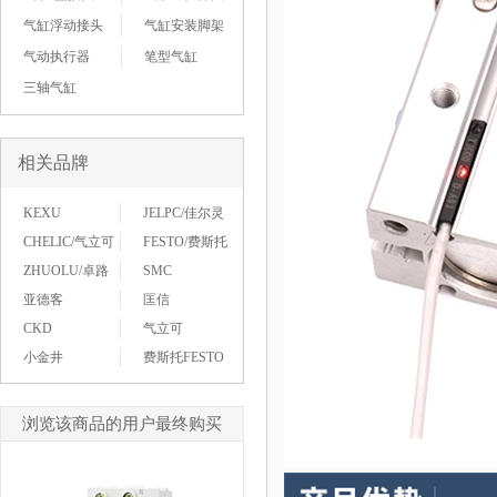
气缸浮动接头
气缸安装脚架
气动执行器
笔型气缸
三轴气缸
相关品牌
KEXU
JELPC/佳尔灵
CHELIC/气立可
FESTO/费斯托
ZHUOLU/卓路
SMC
亚德客
匡信
CKD
气立可
小金井
费斯托FESTO
浏览该商品的用户最终购买