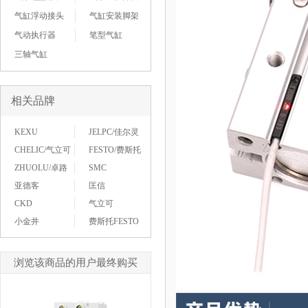
气缸浮动接头
气缸安装脚架
气动执行器
笔型气缸
三轴气缸
相关品牌
KEXU
JELPC/佳尔灵
CHELIC/气立可
FESTO/费斯托
ZHUOLU/卓路
SMC
亚德客
匡信
CKD
气立可
小金井
费斯托FESTO
浏览该商品的用户最终购买