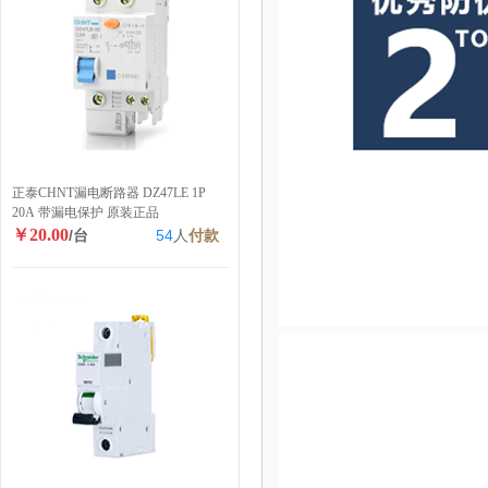
正泰CHNT漏电断路器 DZ47LE 1P
20A 带漏电保护 原装正品
￥20.00
/台
54
人
付款