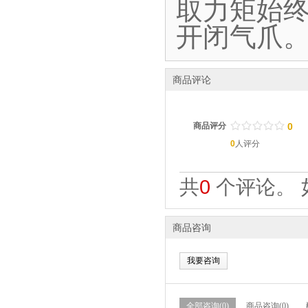
取力矩始终
开闭气爪
商品评论
/
.
/
.
/
.
/
.
/
.
商品评分
0
0
人评分
共
0
个评论。 
商品咨询
我要咨询
全部咨询(0)
商品咨询(0)