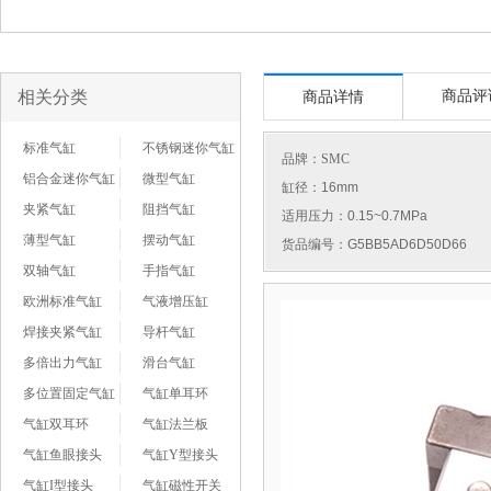
相关分类
商品评
商品详情
标准气缸
不锈钢迷你气缸
品牌：
SMC
铝合金迷你气缸
微型气缸
缸径：16mm
夹紧气缸
阻挡气缸
适用压力：0.15~0.7MPa
薄型气缸
摆动气缸
货品编号：G5BB5AD6D50D66
双轴气缸
手指气缸
欧洲标准气缸
气液增压缸
焊接夹紧气缸
导杆气缸
多倍出力气缸
滑台气缸
多位置固定气缸
气缸单耳环
气缸双耳环
气缸法兰板
气缸鱼眼接头
气缸Y型接头
气缸I型接头
气缸磁性开关