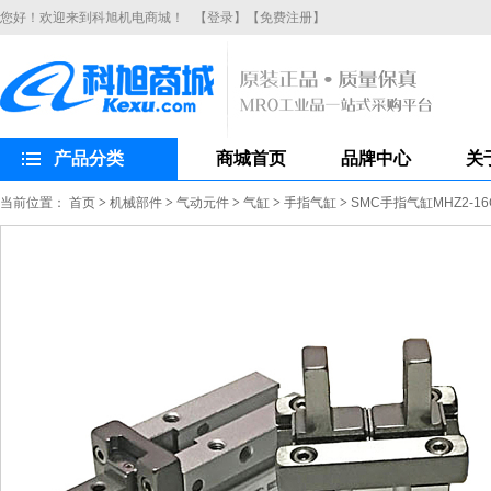
您好！欢迎来到科旭机电商城！
【登录】
【免费注册】
产品分类
商城首页
品牌中心
关
当前位置：
首页
>
机械部件
>
气动元件
>
气缸
>
手指气缸
>
SMC手指气缸MHZ2-