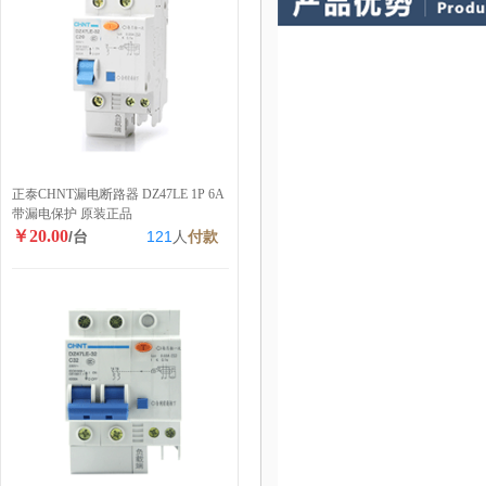
正泰CHNT漏电断路器 DZ47LE 1P 6A
带漏电保护 原装正品
￥20.00
/台
121
人
付款