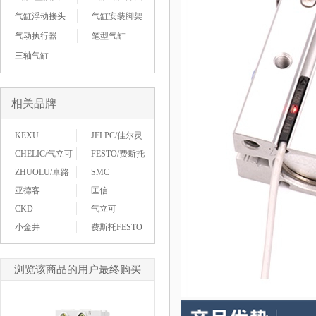
气缸浮动接头
气缸安装脚架
气动执行器
笔型气缸
三轴气缸
相关品牌
KEXU
JELPC/佳尔灵
CHELIC/气立可
FESTO/费斯托
ZHUOLU/卓路
SMC
亚德客
匡信
CKD
气立可
小金井
费斯托FESTO
浏览该商品的用户最终购买