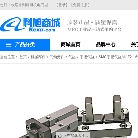
您好！欢迎来到科旭机电商城！
【登录】
【免费注册】
产品分类
商城首页
品牌中心
关
当前位置：
首页
>
机械部件
>
气动元件
>
气缸
>
手指气缸
>
SMC手指气缸MHZ2-
正在加载大图...