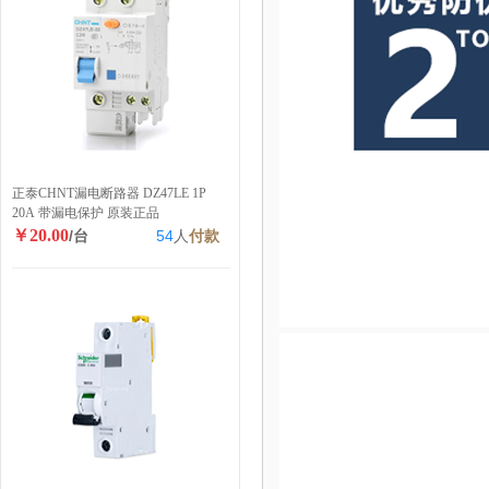
正泰CHNT漏电断路器 DZ47LE 1P
20A 带漏电保护 原装正品
￥20.00
/台
54
人
付款