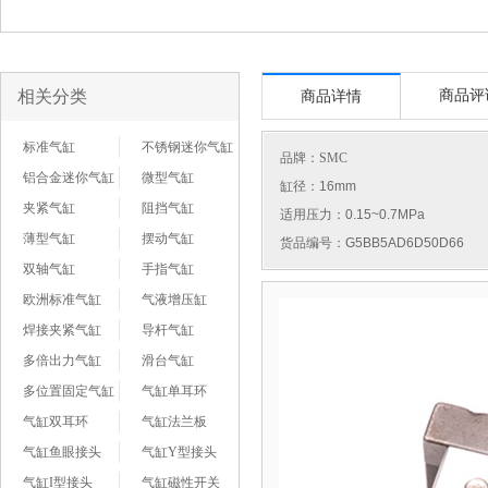
相关分类
商品评
商品详情
标准气缸
不锈钢迷你气缸
品牌：
SMC
铝合金迷你气缸
微型气缸
缸径：16mm
夹紧气缸
阻挡气缸
适用压力：0.15~0.7MPa
薄型气缸
摆动气缸
货品编号：G5BB5AD6D50D66
双轴气缸
手指气缸
欧洲标准气缸
气液增压缸
焊接夹紧气缸
导杆气缸
多倍出力气缸
滑台气缸
多位置固定气缸
气缸单耳环
气缸双耳环
气缸法兰板
气缸鱼眼接头
气缸Y型接头
气缸I型接头
气缸磁性开关