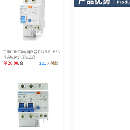
正泰CHNT漏电断路器 DZ47LE 1P 6A
带漏电保护 原装正品
￥20.00
/台
121
人
付款