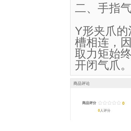
二、手指气
Y形夹爪
槽相连，
取力矩始终
开闭气爪
商品评论
/
.
/
.
/
.
/
.
/
.
商品评分
0
0
人评分
共
0
个评论。 