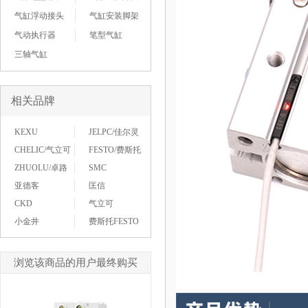
气缸浮动接头
气缸安装脚架
气动执行器
笔型气缸
三轴气缸
相关品牌
KEXU
JELPC/佳尔灵
CHELIC/气立可
FESTO/费斯托
ZHUOLU/卓路
SMC
亚德客
匡信
CKD
气立可
小金井
费斯托FESTO
浏览该商品的用户最终购买