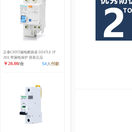
正泰CHNT漏电断路器 DZ47LE 1P
20A 带漏电保护 原装正品
￥20.00
/台
54
人
付款