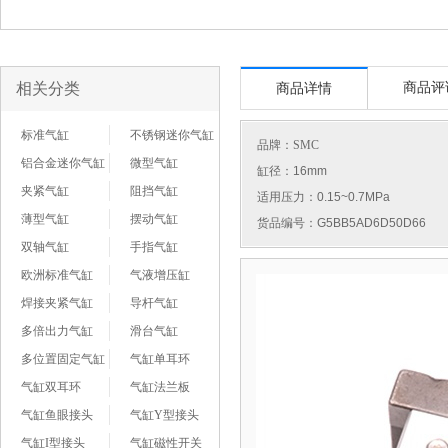
相关分类
商品评
商品详情
标准气缸
不锈钢迷你气缸
品牌：
SMC
铝合金迷你气缸
微型气缸
缸径：16mm
夹紧气缸
阻挡气缸
适用压力：0.15~0.7MPa
薄型气缸
摆动气缸
货品编号：G5BB5AD6D50D66
双轴气缸
手指气缸
欧洲标准气缸
气液增压缸
焊接夹紧气缸
导杆气缸
多倍出力气缸
滑台气缸
多位置固定气缸
气缸单耳环
气缸双耳环
气缸法兰板
气缸鱼眼接头
气缸Y型接头
气缸I型接头
气缸磁性开关