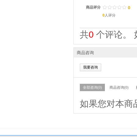
/
.
/
.
/
.
/
.
/
.
商品评分
0
0
人评分
共
0
个评论。 
商品咨询
我要咨询
全部咨询(0)
商品咨询(0)
如果您对本商