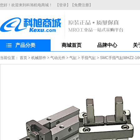
您好！欢迎来到科旭机电商城！
【登录】
【免费注册】
产品分类
商城首页
品牌中心
关
当前位置：
首页
>
机械部件
>
气动元件
>
气缸
>
手指气缸
>
SMC手指气缸MHZ2-