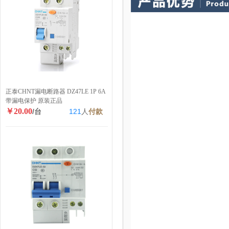
正泰CHNT漏电断路器 DZ47LE 1P 6A
带漏电保护 原装正品
￥20.00
/台
121
人
付款