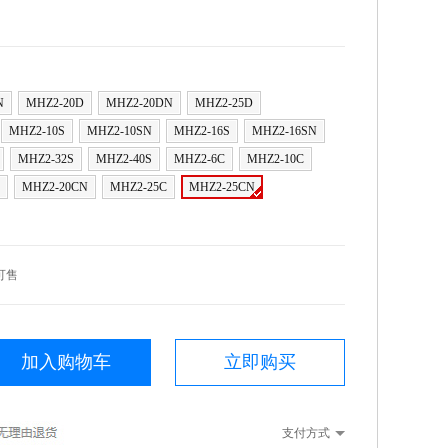
N
MHZ2-20D
MHZ2-20DN
MHZ2-25D
MHZ2-10S
MHZ2-10SN
MHZ2-16S
MHZ2-16SN
MHZ2-32S
MHZ2-40S
MHZ2-6C
MHZ2-10C
MHZ2-20CN
MHZ2-25C
MHZ2-25CN
可售
加入购物车
立即购买
支付方式