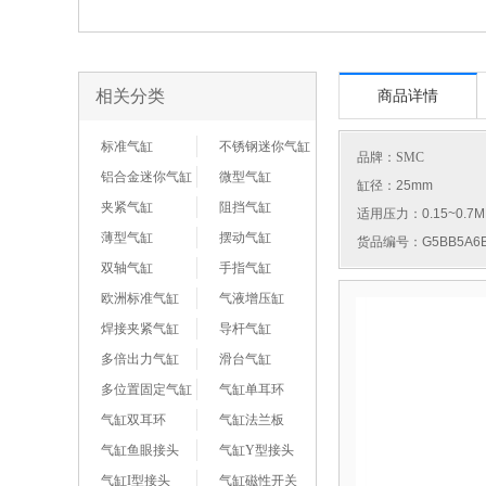
相关分类
商品详情
标准气缸
不锈钢迷你气缸
品牌：
SMC
铝合金迷你气缸
微型气缸
缸径：25mm
夹紧气缸
阻挡气缸
适用压力：0.15~0.7M
薄型气缸
摆动气缸
货品编号：G5BB5A6B
双轴气缸
手指气缸
欧洲标准气缸
气液增压缸
焊接夹紧气缸
导杆气缸
多倍出力气缸
滑台气缸
多位置固定气缸
气缸单耳环
气缸双耳环
气缸法兰板
气缸鱼眼接头
气缸Y型接头
气缸I型接头
气缸磁性开关