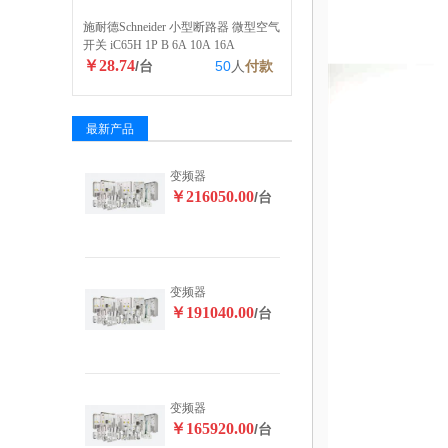
施耐德Schneider 小型断路器 微型空气
开关 iC65H 1P B 6A 10A 16A
￥28.74
/台
50
人
付款
最新产品
变频器
￥216050.00
/台
变频器
￥191040.00
/台
变频器
￥165920.00
/台