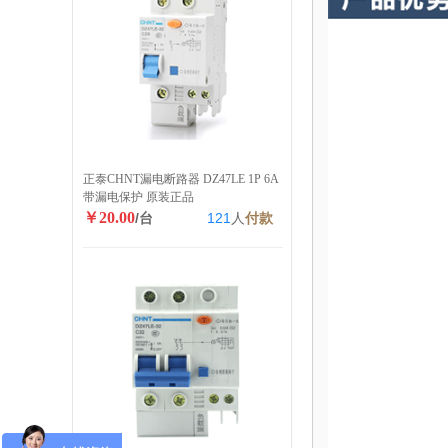
正泰CHNT漏电断路器 DZ47LE 1P 6A
带漏电保护 原装正品
￥20.00
/台
121
人
付款