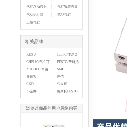
气缸浮动接头
气缸安装脚架
气动执行器
笔型气缸
三轴气缸
相关品牌
KEXU
JELPC/佳尔灵
CHELIC/气立可
FESTO/费斯托
ZHUOLU/卓路
SMC
亚德客
匡信
CKD
气立可
小金井
费斯托FESTO
浏览该商品的用户最终购买