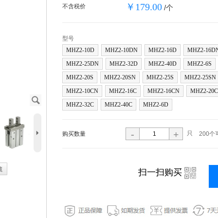
￥179.00
不含税价
/个
型号
MHZ2-10D
MHZ2-10DN
MHZ2-16D
MHZ2-16D
MHZ2-25DN
MHZ2-32D
MHZ2-40D
MHZ2-6S
MHZ2-20S
MHZ2-20SN
MHZ2-25S
MHZ2-25SN
MHZ2-10CN
MHZ2-16C
MHZ2-16CN
MHZ2-20C
J
MHZ2-32C
MHZ2-40C
MHZ2-6D
5
-
+
只
购买数量
200个
藏
i
扫一扫购买