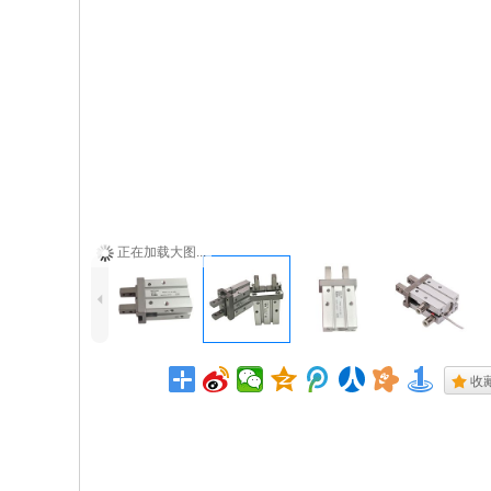
正在加载大图...
4
.
收