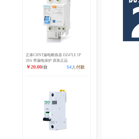
正泰CHNT漏电断路器 DZ47LE 1P
20A 带漏电保护 原装正品
￥20.00
/台
54
人
付款