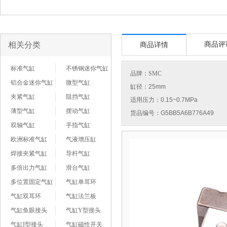
相关分类
商品评
商品详情
标准气缸
不锈钢迷你气缸
品牌：
SMC
铝合金迷你气缸
微型气缸
缸径：25mm
夹紧气缸
阻挡气缸
适用压力：0.15~0.7MPa
薄型气缸
摆动气缸
货品编号：G5BB5A6B776A49
双轴气缸
手指气缸
欧洲标准气缸
气液增压缸
焊接夹紧气缸
导杆气缸
多倍出力气缸
滑台气缸
多位置固定气缸
气缸单耳环
气缸双耳环
气缸法兰板
气缸鱼眼接头
气缸Y型接头
气缸I型接头
气缸磁性开关