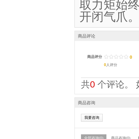
取力矩始终
开闭气爪
商品评论
/
.
/
.
/
.
/
.
/
.
商品评分
0
0
人评分
共
0
个评论。 
商品咨询
我要咨询
全部咨询(0)
商品咨询(0)