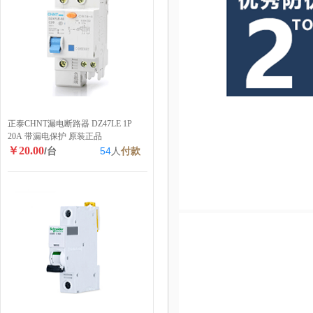
正泰CHNT漏电断路器 DZ47LE 1P
20A 带漏电保护 原装正品
￥20.00
/台
54
人
付款