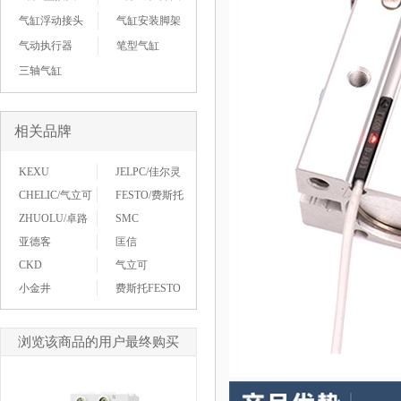
气缸浮动接头
气缸安装脚架
气动执行器
笔型气缸
三轴气缸
相关品牌
KEXU
JELPC/佳尔灵
CHELIC/气立可
FESTO/费斯托
ZHUOLU/卓路
SMC
亚德客
匡信
CKD
气立可
小金井
费斯托FESTO
浏览该商品的用户最终购买