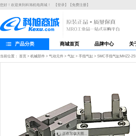
您好！欢迎来到科旭机电商城！
【登录】
【免费注册】
产品分类
商城首页
品牌中心
关
当前位置：
首页
>
机械部件
>
气动元件
>
气缸
>
手指气缸
>
SMC手指气缸MHZ2-
正在加载大图...