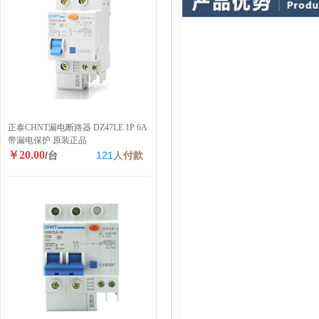
正泰CHNT漏电断路器 DZ47LE 1P 6A
带漏电保护 原装正品
￥20.00
/台
121
人
付款