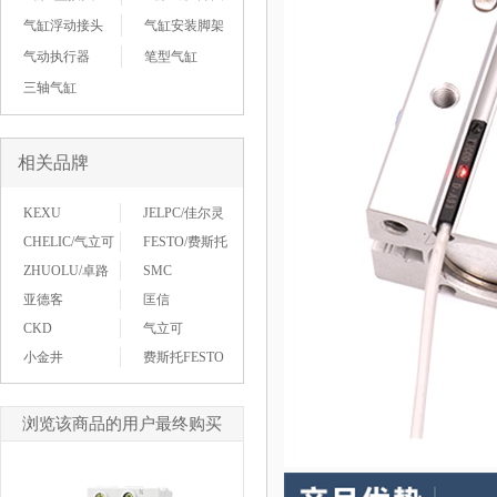
气缸浮动接头
气缸安装脚架
气动执行器
笔型气缸
三轴气缸
相关品牌
KEXU
JELPC/佳尔灵
CHELIC/气立可
FESTO/费斯托
ZHUOLU/卓路
SMC
亚德客
匡信
CKD
气立可
小金井
费斯托FESTO
浏览该商品的用户最终购买