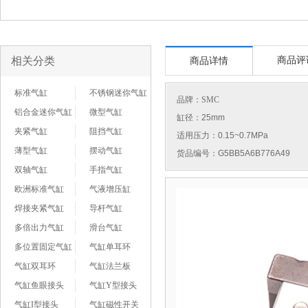
相关分类
商品评
商品详情
标准气缸
不锈钢迷你气缸
品牌：
SMC
铝合金迷你气缸
微型气缸
缸径：25mm
夹紧气缸
阻挡气缸
适用压力：0.15~0.7MPa
薄型气缸
摆动气缸
货品编号：G5BB5A6B776A49
双轴气缸
手指气缸
欧洲标准气缸
气液增压缸
焊接夹紧气缸
导杆气缸
多倍出力气缸
滑台气缸
多位置固定气缸
气缸单耳环
气缸双耳环
气缸法兰板
气缸鱼眼接头
气缸Y型接头
气缸I型接头
气缸磁性开关