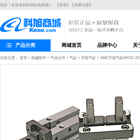
您好！欢迎来到科旭机电商城！
【登录】
【免费注册】
产品分类
商城首页
品牌中心
关
当前位置：
首页
>
机械部件
>
气动元件
>
气缸
>
手指气缸
>
SMC手指气缸MHZ2-