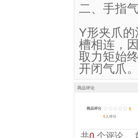
二、手指气
Y形夹爪
槽相连，
取力矩始终
开闭气爪
商品评论
/
.
/
.
/
.
/
.
/
.
商品评分
0
0
人评分
共
0
个评论。 