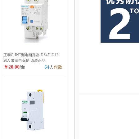
正泰CHNT漏电断路器 DZ47LE 1P
20A 带漏电保护 原装正品
￥20.00
/台
54
人
付款