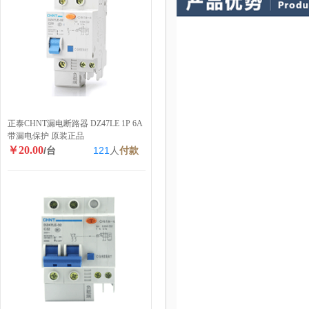
正泰CHNT漏电断路器 DZ47LE 1P 6A
带漏电保护 原装正品
￥20.00
/台
121
人
付款