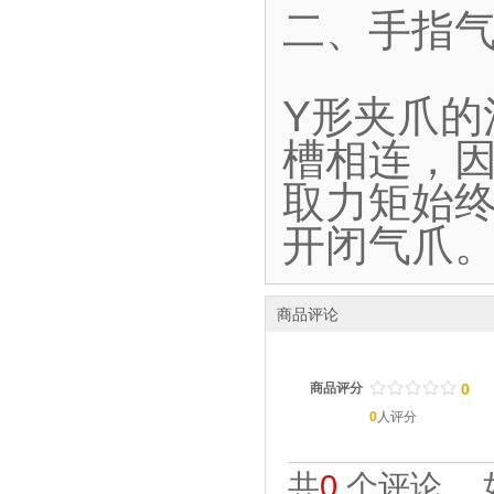
二、手指气
Y形夹爪
槽相连，
取力矩始终
开闭气爪
商品评论
/
.
/
.
/
.
/
.
/
.
商品评分
0
0
人评分
共
0
个评论。 