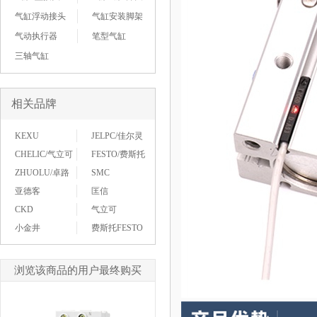
气缸浮动接头
气缸安装脚架
气动执行器
笔型气缸
三轴气缸
相关品牌
KEXU
JELPC/佳尔灵
CHELIC/气立可
FESTO/费斯托
ZHUOLU/卓路
SMC
亚德客
匡信
CKD
气立可
小金井
费斯托FESTO
浏览该商品的用户最终购买