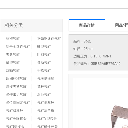
相关分类
商品评
商品详情
标准气缸
不锈钢迷你气缸
品牌：
SMC
铝合金迷你气缸
微型气缸
缸径：25mm
夹紧气缸
阻挡气缸
适用压力：0.15~0.7MPa
薄型气缸
摆动气缸
货品编号：G5BB5A6B776A49
双轴气缸
手指气缸
欧洲标准气缸
气液增压缸
焊接夹紧气缸
导杆气缸
多倍出力气缸
滑台气缸
多位置固定气缸
气缸单耳环
气缸双耳环
气缸法兰板
气缸鱼眼接头
气缸Y型接头
气缸I型接头
气缸磁性开关