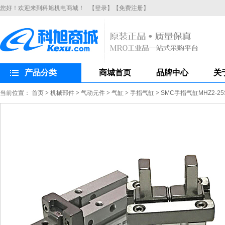
您好！欢迎来到科旭机电商城！
【登录】
【免费注册】
产品分类
商城首页
品牌中心
关
当前位置：
首页
>
机械部件
>
气动元件
>
气缸
>
手指气缸
>
SMC手指气缸MHZ2-