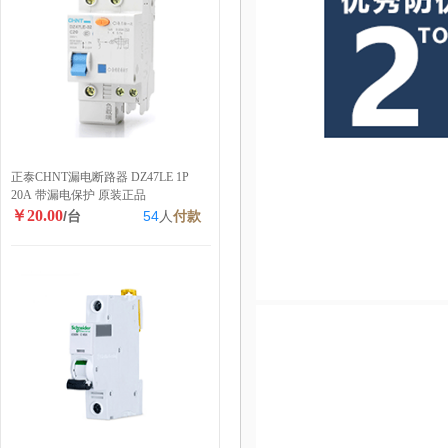
正泰CHNT漏电断路器 DZ47LE 1P
20A 带漏电保护 原装正品
￥20.00
/台
54
人
付款