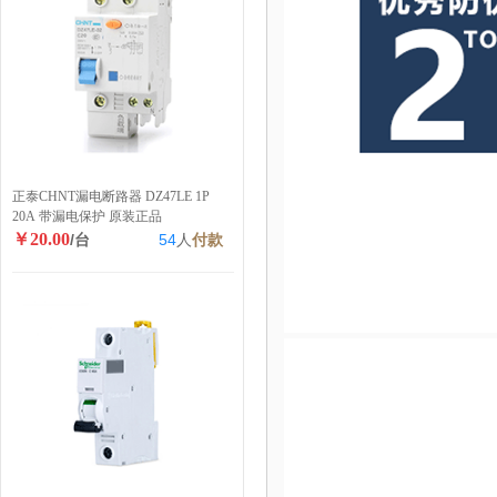
正泰CHNT漏电断路器 DZ47LE 1P
20A 带漏电保护 原装正品
￥20.00
/台
54
人
付款