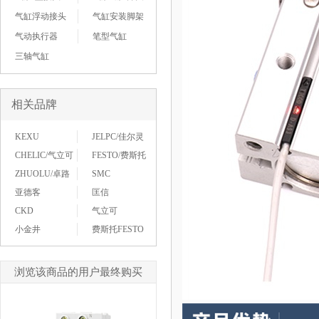
气缸浮动接头
气缸安装脚架
气动执行器
笔型气缸
三轴气缸
相关品牌
KEXU
JELPC/佳尔灵
CHELIC/气立可
FESTO/费斯托
ZHUOLU/卓路
SMC
亚德客
匡信
CKD
气立可
小金井
费斯托FESTO
浏览该商品的用户最终购买