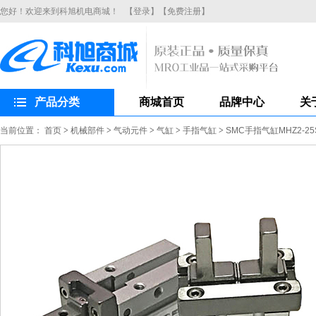
您好！欢迎来到科旭机电商城！
【登录】
【免费注册】
产品分类
商城首页
品牌中心
关
当前位置：
首页
>
机械部件
>
气动元件
>
气缸
>
手指气缸
>
SMC手指气缸MHZ2-