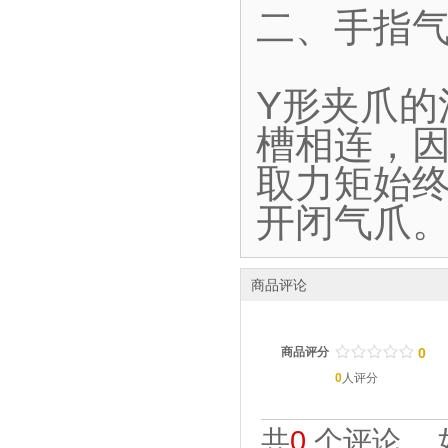
二、手指气
Y形夹爪
槽相连，
取力矩始终
开闭气爪
商品评论
/
.
/
.
/
.
/
.
/
.
商品评分
0
0
人评分
共
0
个评论。 