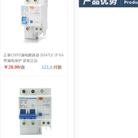
正泰CHNT漏电断路器 DZ47LE 1P 6A
带漏电保护 原装正品
￥20.00
/台
121
人
付款