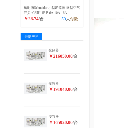
施耐德Schneider 小型断路器 微型空气
开关 iC65H 1P B 6A 10A 16A
￥28.74
/台
50
人
付款
最新产品
变频器
￥216050.00
/台
变频器
￥191040.00
/台
变频器
￥165920.00
/台