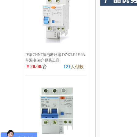
正泰CHNT漏电断路器 DZ47LE 1P 6A
带漏电保护 原装正品
￥20.00
/台
121
人
付款