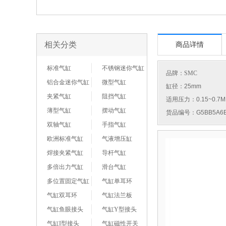
相关分类
商品详情
标准气缸
不锈钢迷你气缸
品牌：
SMC
铝合金迷你气缸
微型气缸
缸径：25mm
夹紧气缸
阻挡气缸
适用压力：0.15~0.7M
薄型气缸
摆动气缸
货品编号：G5BB5A6B
双轴气缸
手指气缸
欧洲标准气缸
气液增压缸
焊接夹紧气缸
导杆气缸
多倍出力气缸
滑台气缸
多位置固定气缸
气缸单耳环
气缸双耳环
气缸法兰板
气缸鱼眼接头
气缸Y型接头
气缸I型接头
气缸磁性开关