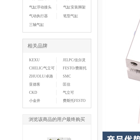
气缸浮动接头
气缸安装脚架
气动执行器
笔型气缸
三轴气缸
相关品牌
KEXU
JELPC/佳尔灵
CHELIC/气立可
FESTO/费斯托
ZHUOLU/卓路
SMC
亚德客
匡信
CKD
气立可
小金井
费斯托FESTO
浏览该商品的用户最终购买