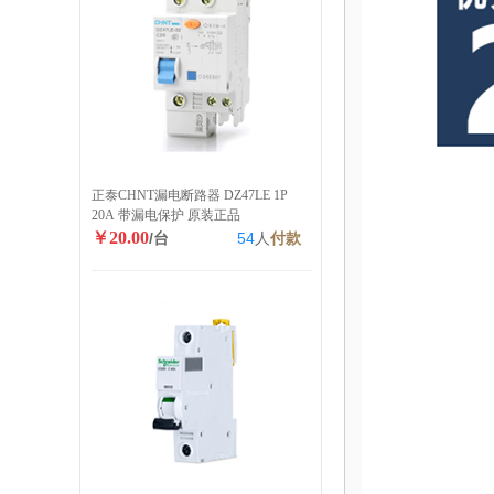
正泰CHNT漏电断路器 DZ47LE 1P
20A 带漏电保护 原装正品
￥20.00
/台
54
人
付款