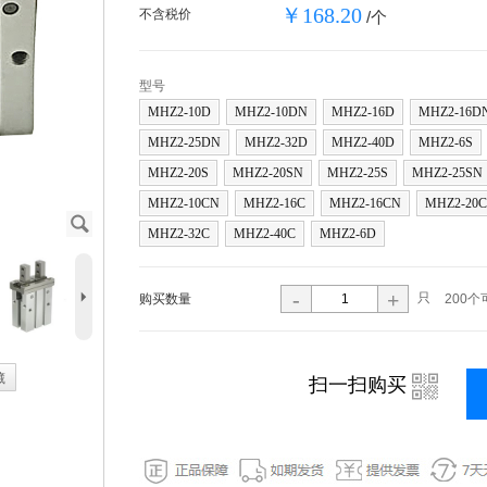
￥168.20
不含税价
/个
型号
MHZ2-10D
MHZ2-10DN
MHZ2-16D
MHZ2-16D
MHZ2-25DN
MHZ2-32D
MHZ2-40D
MHZ2-6S
MHZ2-20S
MHZ2-20SN
MHZ2-25S
MHZ2-25SN
MHZ2-10CN
MHZ2-16C
MHZ2-16CN
MHZ2-20C
J
MHZ2-32C
MHZ2-40C
MHZ2-6D
5
-
+
只
购买数量
200个
藏
i
扫一扫购买