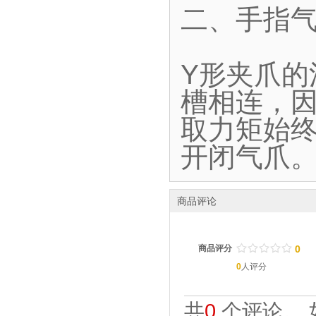
二、手指气
Y形夹爪
槽相连，
取力矩始终
开闭气爪
商品评论
/
.
/
.
/
.
/
.
/
.
商品评分
0
0
人评分
共
0
个评论。 