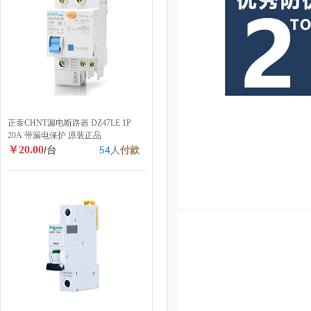
正泰CHNT漏电断路器 DZ47LE 1P
20A 带漏电保护 原装正品
￥20.00
/台
54
人
付款