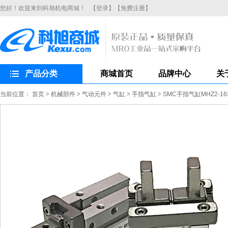
您好！欢迎来到科旭机电商城！
【登录】
【免费注册】
产品分类
商城首页
品牌中心
关
当前位置：
首页
>
机械部件
>
气动元件
>
气缸
>
手指气缸
>
SMC手指气缸MHZ2-