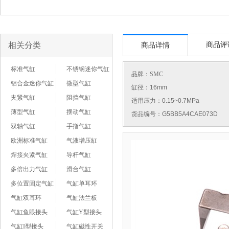
相关分类
商品评
商品详情
标准气缸
不锈钢迷你气缸
品牌：
SMC
铝合金迷你气缸
微型气缸
缸径：16mm
夹紧气缸
阻挡气缸
适用压力：0.15~0.7MPa
薄型气缸
摆动气缸
货品编号：G5BB5A4CAE073D
双轴气缸
手指气缸
欧洲标准气缸
气液增压缸
焊接夹紧气缸
导杆气缸
多倍出力气缸
滑台气缸
多位置固定气缸
气缸单耳环
气缸双耳环
气缸法兰板
气缸鱼眼接头
气缸Y型接头
气缸I型接头
气缸磁性开关