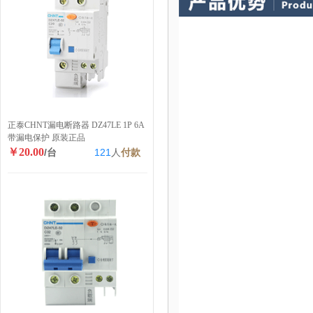
正泰CHNT漏电断路器 DZ47LE 1P 6A
带漏电保护 原装正品
￥20.00
/台
121
人
付款