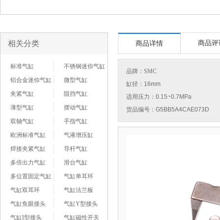
相关分类
商品评
商品详情
标准气缸
不锈钢迷你气缸
品牌：
SMC
铝合金迷你气缸
微型气缸
缸径：16mm
夹紧气缸
阻挡气缸
适用压力：0.15~0.7MPa
薄型气缸
摆动气缸
货品编号：G5BB5A4CAE073D
双轴气缸
手指气缸
欧洲标准气缸
气液增压缸
焊接夹紧气缸
导杆气缸
多倍出力气缸
滑台气缸
多位置固定气缸
气缸单耳环
气缸双耳环
气缸法兰板
气缸鱼眼接头
气缸Y型接头
气缸I型接头
气缸磁性开关