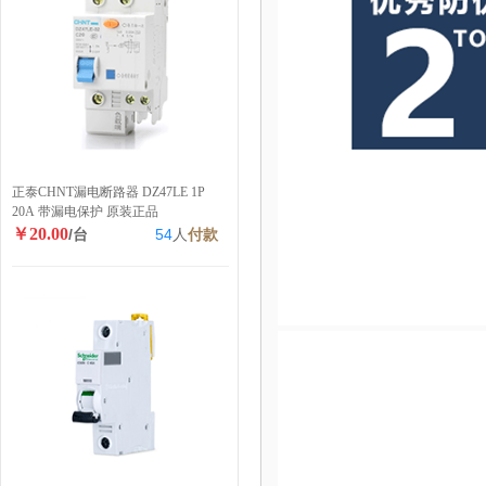
正泰CHNT漏电断路器 DZ47LE 1P
20A 带漏电保护 原装正品
￥20.00
/台
54
人
付款