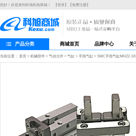
您好！欢迎来到科旭机电商城！
【登录】
【免费注册】
产品分类
商城首页
品牌中心
关
当前位置：
首页
>
机械部件
>
气动元件
>
气缸
>
手指气缸
>
SMC手指气缸MHZ2-