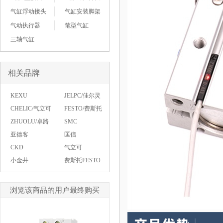
气缸浮动接头
气缸安装脚架
气动执行器
笔型气缸
三轴气缸
相关品牌
KEXU
JELPC/佳尔灵
CHELIC/气立可
FESTO/费斯托
ZHUOLU/卓路
SMC
亚德客
匡信
CKD
气立可
小金井
费斯托FESTO
浏览该商品的用户最终购买