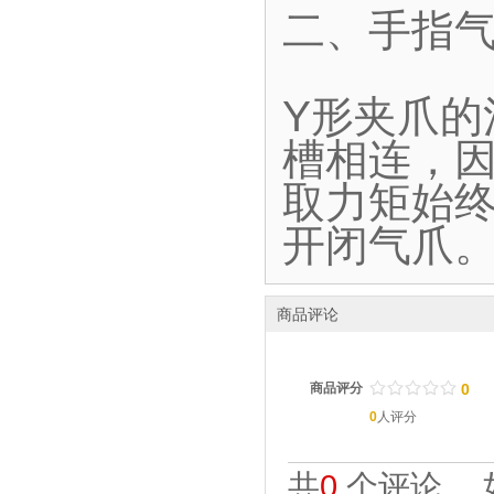
二、手指气
Y形夹爪
槽相连，
取力矩始终
开闭气爪
商品评论
/
.
/
.
/
.
/
.
/
.
商品评分
0
0
人评分
共
0
个评论。 