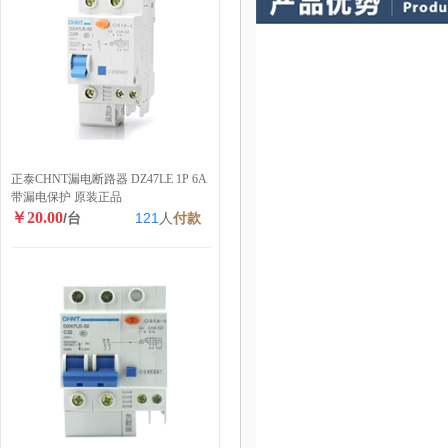
正泰CHNT漏电断路器 DZ47LE 1P 6A
带漏电保护 原装正品
￥20.00
/台
121
人
付款